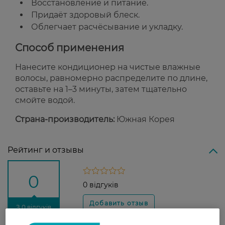
Восстановление и питание.
Придаёт здоровый блеск.
Облегчает расчёсывание и укладку.
Способ применения
Нанесите кондиционер на чистые влажные
волосы, равномерно распределите по длине,
оставьте на 1–3 минуты, затем тщательно
смойте водой.
Страна-производитель:
Южная Корея
Рейтинг и отзывы
0
0 відгуків
З 0 відгуків