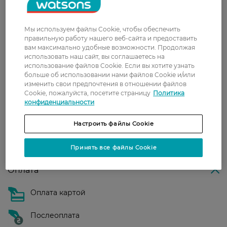
Доставка
Мы используем файлы Cookie, чтобы обеспечить
Новая почта
правильную работу нашего веб-сайта и предоставить
вам максимально удобные возможности. Продолжая
В отделение Новой почты - 99 грн, бесплатно
использовать наш сайт, вы соглашаетесь на
от 699 грн
использование файлов Cookie. Если вы хотите узнать
больше об использовании нами файлов Cookie и/или
Укрпочта
изменить свои предпочтения в отношении файлов
Стоимость доставки – 79 грн, бесплатная
Cookie, пожалуйста, посетите страницу
Политика
конфиденциальности
доставка от – 599 грн
Забрать сегодня в магазине Watsons
Настроить файлы Cookie
Стоимость доставки – 0 грн
Стоимость доставки – 99 грн, бесплатная доставка от – 699 грн
Принять все файлы Cookie
Показать больше
Оплата
Оплата картой
Послеоплата