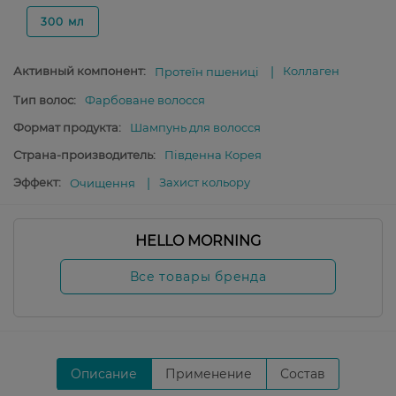
300 мл
Активный компонент:
Коллаген
Протеїн пшениці
Тип волос:
Фарбоване волосся
Формат продукта:
Шампунь для волосся
Страна-производитель:
Південна Корея
Эффект:
Захист кольору
Очищення
HELLO MORNING
Все товары бренда
Описание
Применение
Состав