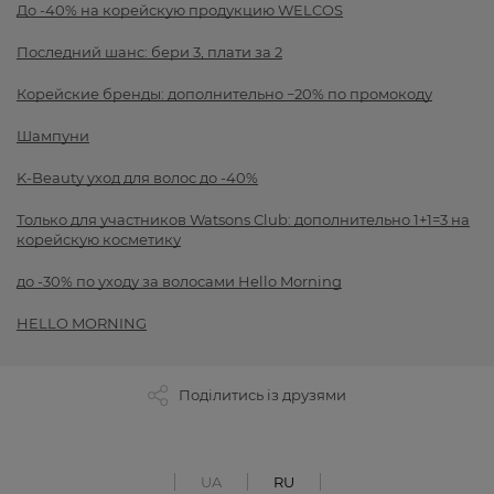
До -40% на корейскую продукцию WELCOS
Последний шанс: бери 3, плати за 2
Корейские бренды: дополнительно −20% по промокоду
Шампуни
K-Beauty уход для волос до -40%
Только для участников Watsons Club: дополнительно 1+1=3 на
корейскую косметику
до -30% по уходу за волосами Hello Morning
HELLO MORNING
Поділитись із друзями
UA
RU