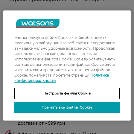
Рейтинг и отзывы
0
Мы используем файлы Cookie, чтобы обеспечить
0 відгуків
правильную работу нашего веб-сайта и предоставить
вам максимально удобные возможности. Продолжая
З 0 відгуків
использовать наш сайт, вы соглашаетесь на
использование файлов Cookie. Если вы хотите узнать
больше об использовании нами файлов Cookie и/или
Доставка
изменить свои предпочтения в отношении файлов
Cookie, пожалуйста, посетите страницу
Политика
конфиденциальности
Новая почта
В отделение Новой почты - 99 грн, бесплатно
Настроить файлы Cookie
от 699 грн
Принять все файлы Cookie
Укрпочта
Стоимость доставки – 79 грн, бесплатная
доставка от – 599 грн
Забрать сегодня в магазине Watsons