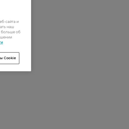
еб-сайта и
ать наш
ь больше об
ошении
ти
ы Cookie