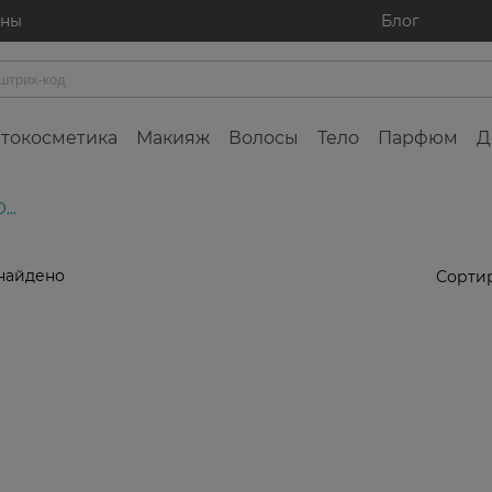
ины
Блог
токосметика
Макияж
Волосы
Тело
Парфюм
Д
...
найдено
Сортир