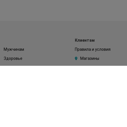
Клиентам
Мужчинам
Правила и условия
Здоровье
Магазины
Макияж
Watsons Club
Тело
Подарочные сертификаты
Детям
О Watsons
Волосы
Карьера в Watsons
Дерматокосметика
Контакты
Блог
Оплата и доставка