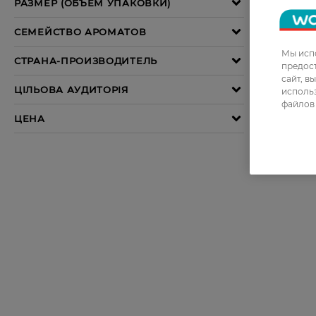
Мы испо
предос
сайт, в
использ
файлов 