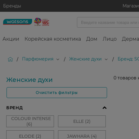
Бренды
Магаз
Акции
Корейская косметика
Дом
Лицо
Дерма
Парфюмерия
Женские духи
Бренд: SO
/
/
/
0
товаров 
Женские духи
Очистить фильтры