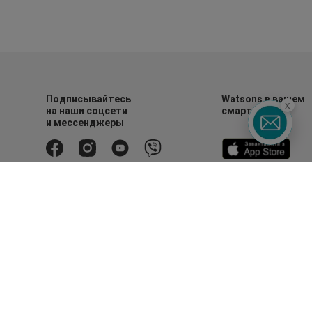
Подписывайтесь
Watsons в вашем
x
на наши соцсети
смартфоне
и мессенджеры