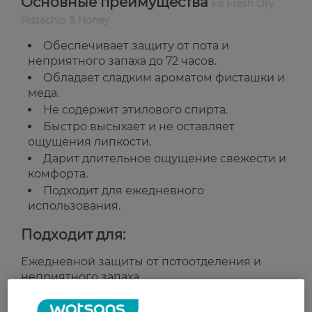
Основные преимущества
Fa Fresh Dry
Pistachio & Honey
Обеспечивает защиту от пота и
неприятного запаха до 72 часов.
Обладает сладким ароматом фисташки и
меда.
Не содержит этилового спирта.
Быстро высыхает и не оставляет
ощущения липкости.
Дарит длительное ощущение свежести и
комфорта.
Подходит для ежедневного
использования.
Подходит для:
Ежедневной защиты от потоотделения и
неприятного запаха.
Всех типов кожи.