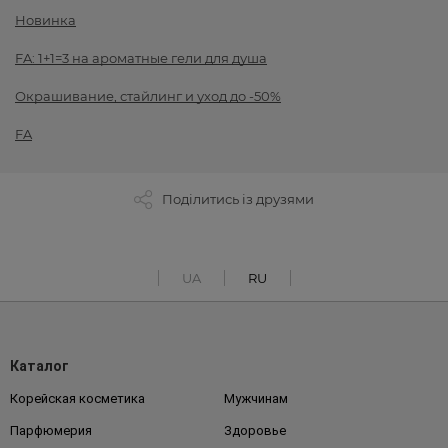
Новинка
FA: 1+1=3 на ароматные гели для душа
Окрашивание, стайлинг и уход до -50%
FA
Поділитись із друзями
UA
RU
Каталог
Корейская косметика
Мужчинам
Парфюмерия
Здоровье