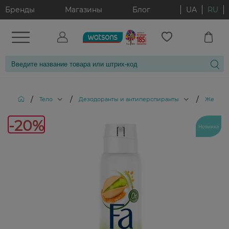
Бренды
Магазины
Блог
UA
RU
/
/
/
Тело
Дезодоранты и антиперспиранты
Женски
-20%
Новинка