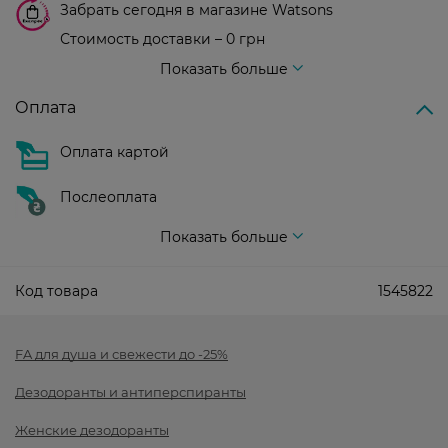
Забрать сегодня в магазине Watsons
Стоимость доставки – 0 грн
Стоимость доставки – 99 грн, бесплатная доставка от – 699 грн
Показать больше
Оплата
Оплата картой
Послеоплата
Показать больше
Код товара
1545822
FA для душа и свежести до -25%
Дезодоранты и антиперспиранты
Женские дезодоранты