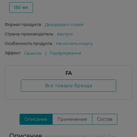
150 мл
Формат продукта:
Дезодорант спрей
Страна-производитель:
Австрія
Особенность продукта:
Не містить спирту
Эффект:
Парфумування
Свіжість
FA
Все товары бренда
Описание
Применение
Состав
Описание
дезодоранта-спрея Fa Fresh Dry