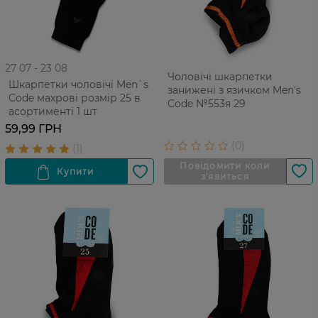
27 07 - 23 08
Чоловічі шкарпетки
Шкарпетки чоловічі Men`s
занижені з язичком Men's
Code махрові розмір 25 в
Code №553я 29
асортименті 1 шт
59,99 ГРН