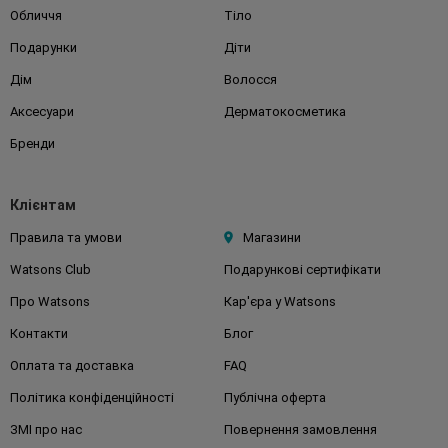
Обличчя
Тіло
Подарунки
Діти
Дім
Волосся
Аксесуари
Дерматокосметика
Бренди
Клієнтам
Правила та умови
Магазини
Watsons Club
Подарункові сертифікати
Про Watsons
Кар'єра у Watsons
Контакти
Блог
Оплата та доставка
FAQ
Політика конфіденційності
Публічна оферта
ЗМІ про нас
Повернення замовлення