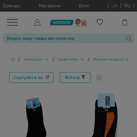
Бренди
Магазини
Блог
UA
RU
/
/
/
Аксесуари
Шкарпетки
Формат продукту: Шкар
Сортувати за:
Фільтр