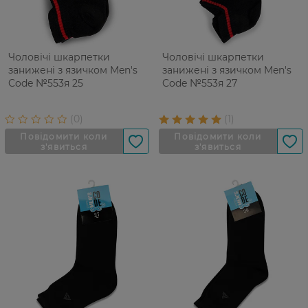
Чоловічі шкарпетки
Чоловічі шкарпетки
занижені з язичком Men's
занижені з язичком Men's
Code №553я 25
Code №553я 27