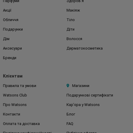
Парфуми
Здоров'я
Акції
Макіяж
Обличчя
Тіло
Подарунки
Діти
Дім
Волосся
Аксесуари
Дерматокосметика
Бренди
Клієнтам
Правила та умови
Магазини
Watsons Club
Подарункові сертифікати
Про Watsons
Кар'єра у Watsons
Контакти
Блог
Оплата та доставка
FAQ