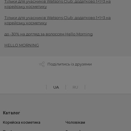
Тільки для учасників Watsons Club: додатково 1+1=3 на
корейську косметику
Тільки для учасників Watsons Club: додатково 1+1=3 на
корейську косметику
до -30% на догляд за волоссям Hello Morning
HELLO MORNING
Поділитись із друзями
UA
RU
Каталог
Корейска косметика
Чоловікам