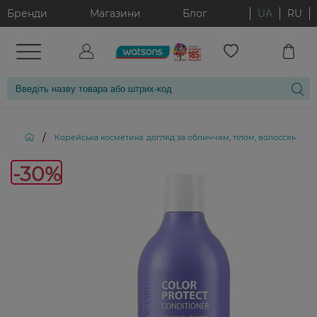
Бренди
Магазини
Блог
UA
RU
/
Корейська косметика: догляд за обличчям, тілом, волоссям і д
-30%