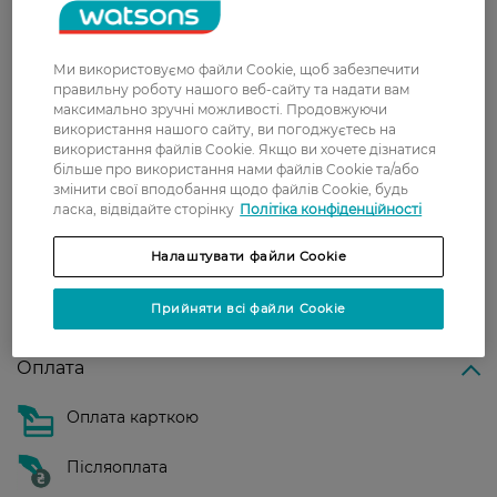
Доставка
Ми використовуємо файли Cookie, щоб забезпечити
Нова пошта
правильну роботу нашого веб-сайту та надати вам
У відділення Нової пошти - 99 грн,
максимально зручні можливості. Продовжуючи
безкоштовно від 699 грн
використання нашого сайту, ви погоджуєтесь на
використання файлів Cookie. Якщо ви хочете дізнатися
Укрпошта
більше про використання нами файлів Cookie та/або
змінити свої вподобання щодо файлів Cookie, будь
Вартість доставки - 79 грн, безкоштовна
ласка, відвідайте сторінку
Політіка конфіденційності
доставка від - 599 грн
Налаштувати файли Cookie
Забрати сьогодні в магазині Watsons
Вартість доставки - 0 грн
Прийняти всі файли Cookie
Вартість доставки - 99 грн, безкоштовна доставка від - 699 грн
Показати більше
Оплата
Оплата карткою
Післяоплата