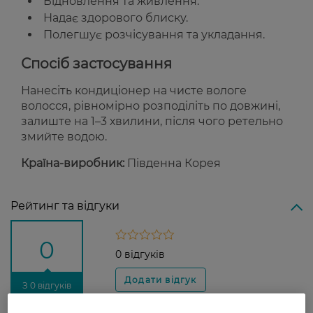
Відновлення та живлення.
Надає здорового блиску.
Полегшує розчісування та укладання.
Спосіб застосування
Нанесіть кондиціонер на чисте вологе
волосся, рівномірно розподіліть по довжині,
залиште на 1–3 хвилини, після чого ретельно
змийте водою.
Країна-виробник:
Південна Корея
Рейтинг та відгуки
0
0 відгуків
З 0 відгуків