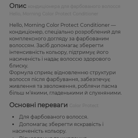
Опис
кондиціонера для фарбованого волосся
Hello, Morning Color Protect Conditioner
Hello, Morning Color Protect Conditioner —
кондиціонер, спеціально розроблений для
комплексного догляду за фарбованим
волоссям. Засіб допомагає зберегти
інтенсивність кольору, підтримує його
насиченість і надає волоссю здорового
блиску.
Формула сприяє відновленню структури
волосся після фарбування, забезпечує
живлення та зволоження, роблячи пасма
більш м’якими, гладенькими й слухняними.
Основні переваги
Color Protect
Для фарбованого волосся.
Допомагає зберегти яскравість і
насиченість кольору.