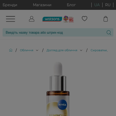
Бренди
Магазини
Блог
UA
RU
/
/
/
Обличчя
Догляд для обличчя
Сироватки, елік