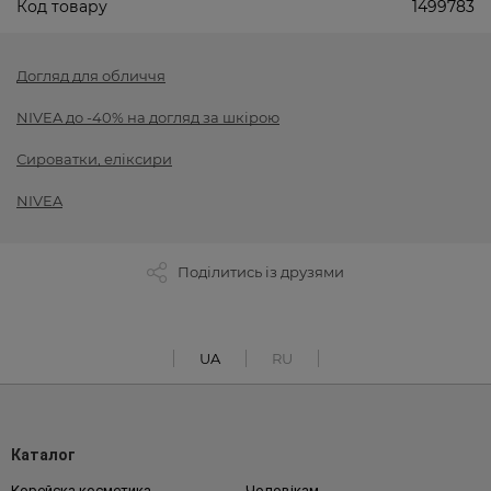
Код товару
1499783
Догляд для обличчя
NIVEA до -40% на догляд за шкірою
Сироватки, еліксири
NIVEA
Поділитись із друзями
UA
RU
Каталог
Корейска косметика
Чоловікам