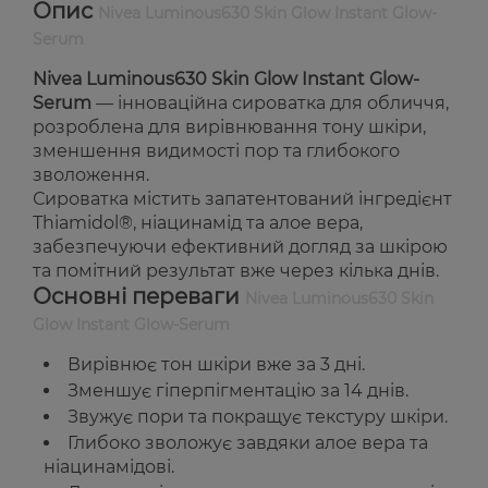
Опис
Nivea Luminous630 Skin Glow Instant Glow-
Serum
Nivea Luminous630 Skin Glow Instant Glow-
Serum
— інноваційна сироватка для обличчя,
розроблена для вирівнювання тону шкіри,
зменшення видимості пор та глибокого
зволоження.
Сироватка містить запатентований інгредієнт
Thiamidol®, ніацинамід та алое вера,
забезпечуючи ефективний догляд за шкірою
та помітний результат вже через кілька днів.
Основні переваги
Nivea Luminous630 Skin
Glow Instant Glow-Serum
Вирівнює тон шкіри вже за 3 дні.
Зменшує гіперпігментацію за 14 днів.
Звужує пори та покращує текстуру шкіри.
Глибоко зволожує завдяки алое вера та
ніацинамідові.