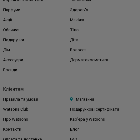
Парфуми
Здоров'я
Акції
Макіяж
Обличчя
Тіло
Подарунки
Діти
Дім
Волосся
Аксесуари
Дерматокосметика
Бренди
Клієнтам
Правила та умови
Магазини
Watsons Club
Подарункові сертифікати
Про Watsons
Кар'єра у Watsons
Контакти
Блог
Оплата та доставка
FAQ