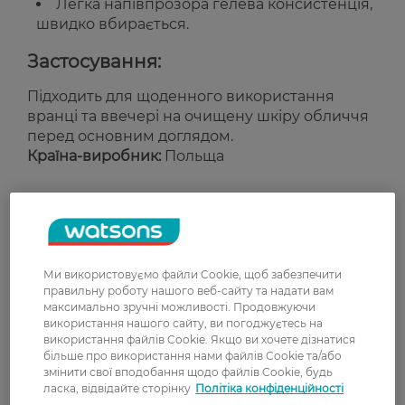
Легка напівпрозора гелева консистенція,
швидко вбирається.
Застосування:
Підходить для щоденного використання
вранці та ввечері на очищену шкіру обличчя
перед основним доглядом.
Країна-виробник:
Польща
Рейтинг та відгуки
0
0 відгуків
Ми використовуємо файли Cookie, щоб забезпечити
правильну роботу нашого веб-сайту та надати вам
максимально зручні можливості. Продовжуючи
З 0 відгуків
використання нашого сайту, ви погоджуєтесь на
використання файлів Cookie. Якщо ви хочете дізнатися
більше про використання нами файлів Cookie та/або
Доставка
змінити свої вподобання щодо файлів Cookie, будь
ласка, відвідайте сторінку
Політіка конфіденційності