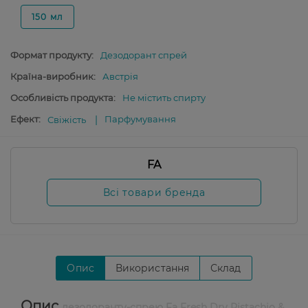
150 мл
Формат продукту:
Дезодорант спрей
Країна-виробник:
Австрія
Особливість продукта:
Не містить спирту
Ефект:
Парфумування
Свіжість
FA
Всі товари бренда
Опис
Використання
Склад
Опис
дезодоранту-спрею Fa Fresh Dry Pistachio &