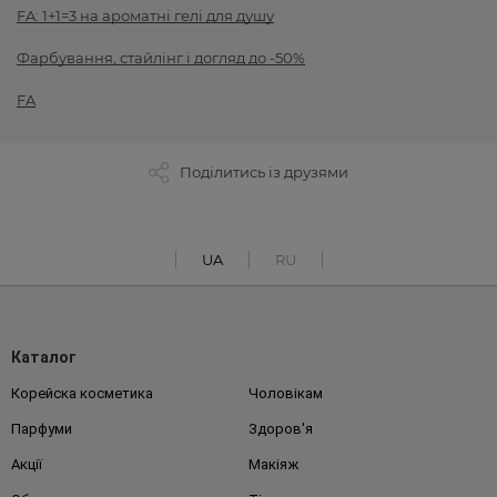
FA: 1+1=3 на ароматні гелі для душу
Фарбування, стайлінг і догляд до -50%
FA
Поділитись із друзями
UA
RU
Каталог
Корейска косметика
Чоловікам
Парфуми
Здоров'я
Акції
Макіяж