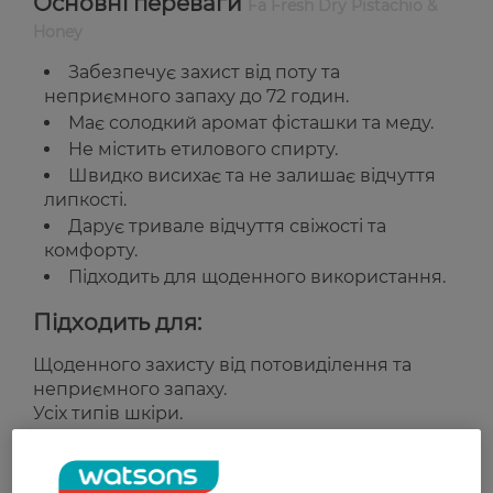
Основні переваги
Fa Fresh Dry Pistachio &
Honey
Забезпечує захист від поту та
неприємного запаху до 72 годин.
Має солодкий аромат фісташки та меду.
Не містить етилового спирту.
Швидко висихає та не залишає відчуття
липкості.
Дарує тривале відчуття свіжості та
комфорту.
Підходить для щоденного використання.
Підходить для:
Щоденного захисту від потовиділення та
неприємного запаху.
Усіх типів шкіри.
Країна-виробник:
Австрія