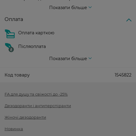
Вартість доставки - 99 грн, безкоштовна доставка від - 699 грн
Показати більше
Оплата
Оплата карткою
Післяоплата
Показати більше
Код товару
1545822
FA для душу та свіжості до -25%
Дезодоранти і антиперспіранти
Жіночі дезодоранти
Новинка