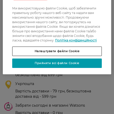
Рейтинг та відгуки
Ми використовуємо файли Cookie, щоб забезпечити
правильну роботу нашого веб-сайту та надати вам
максимально зручні можливості. Продовжуючи
0
використання нашого сайту, ви погоджуєтесь на
0 відгуків
використання файлів Cookie. Якщо ви хочете дізнатися
більше про використання нами файлів Cookie та/або
змінити свої вподобання щодо файлів Cookie, будь
З 0 відгуків
ласка, відвідайте сторінку
Політіка конфіденційності
Доставка
Налаштувати файли Cookie
Нова пошта
Прийняти всі файли Cookie
У відділення Нової пошти - 99 грн,
безкоштовно від 699 грн
Укрпошта
Вартість доставки - 79 грн, безкоштовна
доставка від - 599 грн
Забрати сьогодні в магазині Watsons
Вартість доставки - 0 грн