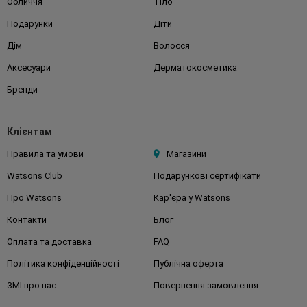
Обличчя
Тіло
Подарунки
Діти
Дім
Волосся
Аксесуари
Дерматокосметика
Бренди
Клієнтам
Правила та умови
Магазини
Watsons Club
Подарункові сертифікати
Про Watsons
Кар'єра у Watsons
Контакти
Блог
Оплата та доставка
FAQ
Політика конфіденційності
Публічна оферта
ЗМІ про нас
Повернення замовлення