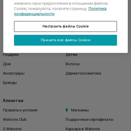
изменить свои предпочтения в отношении файлов
Каталог
Cookie, пожалуйста, посетите страницу
Политика
конфиденциальности
Корейская косметика
Мужчинам
Парфюмерия
Настроить файлы Cookie
Здоровье
Акции
Макияж
Принять все файлы Cookie
Лицо
Тело
Подарки
Детям
Дом
Волосы
Аксессуары
Дерматокосметика
Бренды
Клиентам
Правила и условия
Магазины
Watsons Club
Подарочные сертификаты
О Watsons
Карьера в Watsons