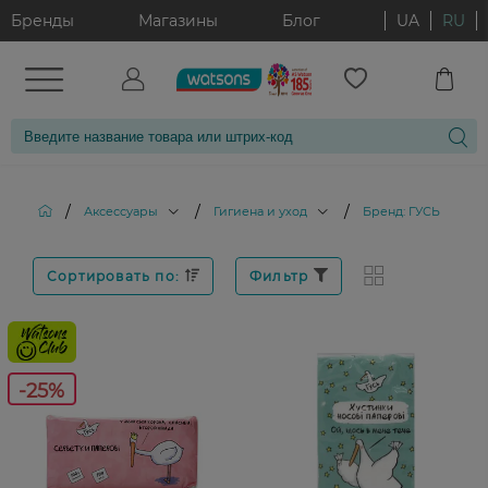
Бренды
Магазины
Блог
UA
RU
/
/
/
Аксессуары
Гигиена и уход
Бренд: ГУСЬ
Сортировать по:
Фильтр
-25%