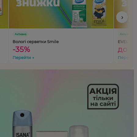
›
Активна
Активна
Вологі серветки Smile
EVELINE 
-35%
до -
Перейти →
Перейти