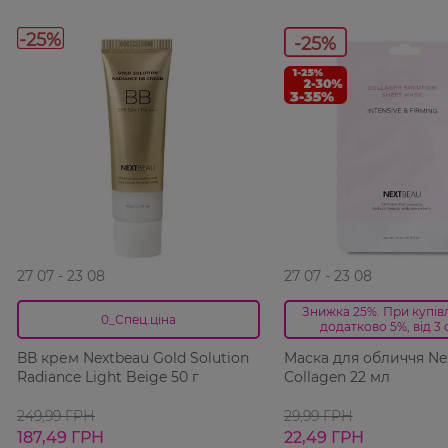
-25%
-25%
27 07 - 23 08
27 07 - 23 08
Знижка 25%. При купівлі
0_Спец.ціна
додатково 5%, від 3 
ВВ крем Nextbeau Gold Solution
Маска для обличчя Ne
Radiance Light Beige 50 г
Collagen 22 мл
249,99 ГРН
29,99 ГРН
187,49 ГРН
22,49 ГРН