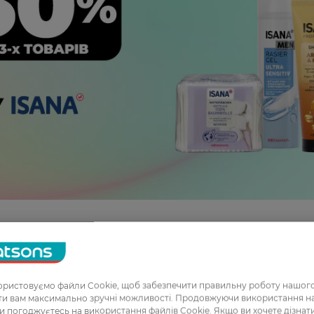
ристовуємо файли Cookie, щоб забезпечити правильну роботу нашого
ати вам максимально зручні можливості. Продовжуючи використання 
ви погоджуєтесь на використання файлів Cookie. Якщо ви хочете дізнат