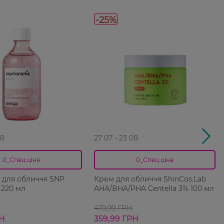
-25%
08
27 07 - 23 08
0_Спец.ціна
0_Спец.ціна
 для обличчя SNP
Крем для обличчя ShinCos.Lab
 220 мл
AHA/BHA/PHA Centella 3% 100 мл
479,99 ГРН
РН
359,99 ГРН