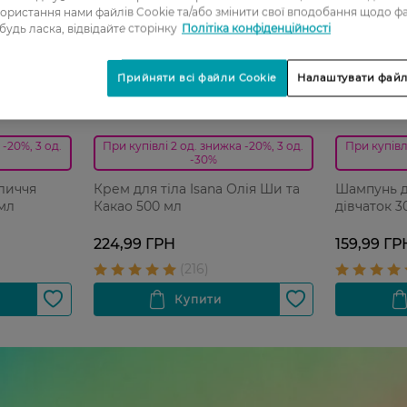
ористання нами файлів Cookie та/або змінити свої вподобання щодо ф
 будь ласка, відвідайте сторінку
Політіка конфіденційності
Прийняти всі файли Cookie
Налаштувати файл
27 07 - 09 08
27 07 - 09 
 -20%, 3 од.
При купівлі 2 од. знижка -20%, 3 од.
При купівлі
-30%
личчя
Крем для тіла Isana Олія Ши та
Шампунь д
 мл
Какао 500 мл
дівчаток 3
224,99 ГРН
159,99 ГР