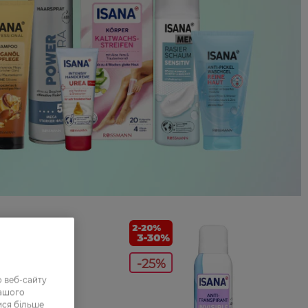
-25%
 веб-сайту
нашого
ися більше