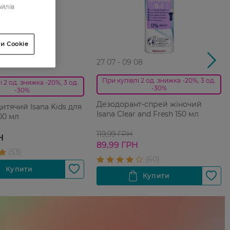
айлів
и Cookie
27 07 - 09 08
08
При купівлі 2 од. знижка -20%, 3 од.
 2 од. знижка -20%, 3 од.
-30%
-30%
Дезодорант-спрей жіночий
итячий Isana Kids для
Isana Clear and Fresh 150 мл
00 мл
119,99 ГРН
Н
89,99 ГРН