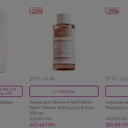
-25%
-25%
27 07 - 23 08
27 07 - 23 
 від 2 од.
0_Спец.ціна
од.-10%
xtbeau
Тонер для обличчя NEXTBEAU
Сироватка
Wish Planner Kombucha Biome
Peptaronic
200 мл
329,99 ГРН
479,99 ГРН
247,49 ГРН
359,99 Г