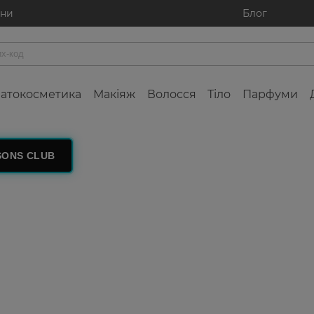
ини
Блог
атокосметика
Макіяж
Волосся
Тіло
Парфуми
SONS CLUB