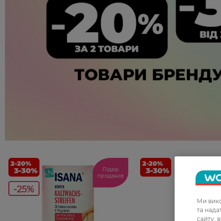
Лідер
продажів
-25%
Ми вико
та над
сайту, 