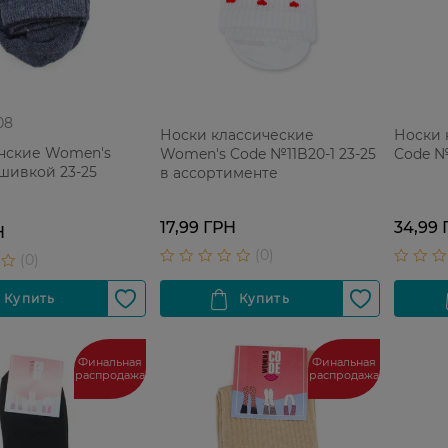
08
Носки классические
Носки 
нские Women's
Women's Code №11B20-1 23-25
Code №
шивкой 23-25
в ассортименте
17,99 ГРН
34,99 
Н
Финальная
Финальная
распродажа
распродажа