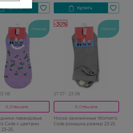
-30%
Новинка
Новинка
 23 08
27 07 - 23 08
0_Спец.ціна
0_Спец.ціна
дники лавандовые
Носки заниженные Women's
s Code с цветами
Code ромашка размер 23-25
 23–25