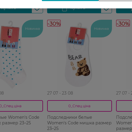
-30%
-30%
Новинка
Новинка
08
27 07 - 23 08
27 07 -
0_Спец.ціна
0_Спец.ціна
лые Women's Code
Подследники белые
Подсле
 размер 23–25
Women's Code мишка размер
Women'
23–25
размер