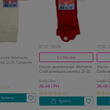
27 07 - 23 08
27 07 -
нские Women's
0_Спец.ціна
ер 23-25 Средние
Носки заниженные Women's
Носки 
Code ромашка размер 23-25
Code а
Н
51,99 ГРН
54,99 
36,49 ГРН
38,49 