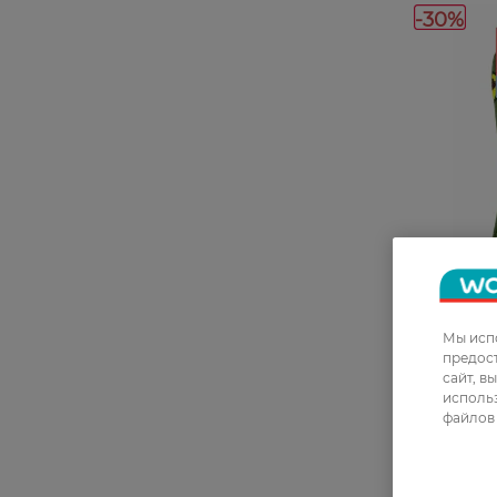
-30%
27 07 - 23 
Мы испо
предос
Носки ср
сайт, в
Code авок
использ
файлов 
54,99 ГРН
38,49 ГР