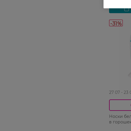
-31%
27 07 - 23 
Носки бе
в горошек