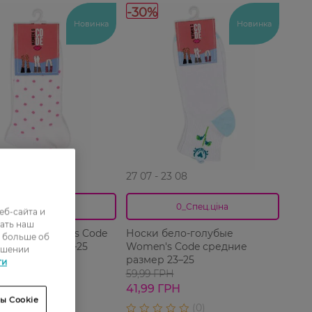
-30%
Новинка
Новинка
 23 08
27 07 - 23 08
0_Спец.ціна
0_Спец.ціна
еб-сайта и
ать наш
белые Women's Code
Носки бело-голубые
ь больше об
шек размер 23–25
Women's Code средние
ошении
размер 23–25
ти
РН
59,99 ГРН
ГРН
41,99 ГРН
ы Cookie