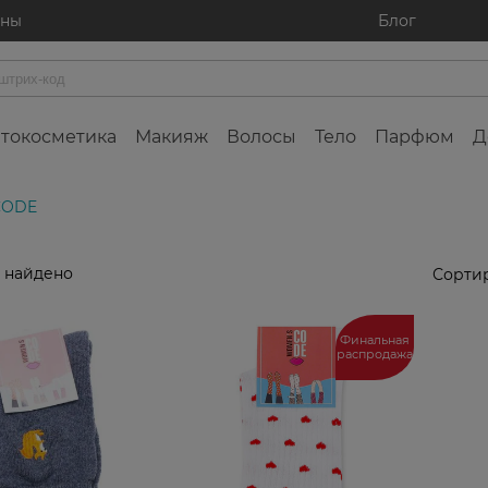
ины
Блог
токосметика
Макияж
Волосы
Тело
Парфюм
Д
CODE
 найдено
Сортир
Финальная
распродажа