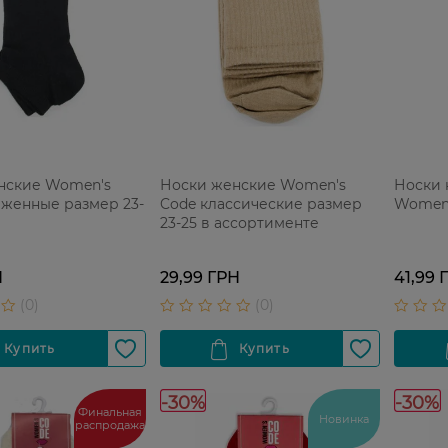
нские Women's
Носки женские Women's
Носки 
иженные размер 23-
Code классические размер
Women'
23-25 в ассортименте
Н
29,99 ГРН
41,99 
-30%
-30%
Финальная
Новинка
распродажа