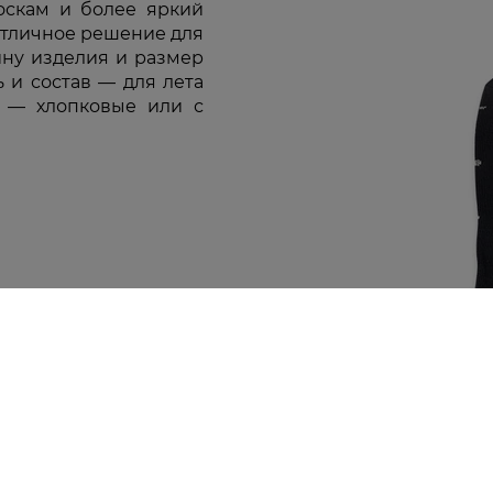
оскам и более яркий
отличное решение для
ину изделия и размер
 и состав — для лета
и — хлопковые или с