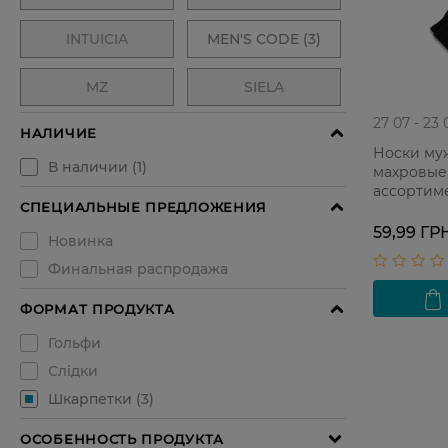
27 07 - 23 
Носки му
махровые 
ассортиме
59,99 ГР