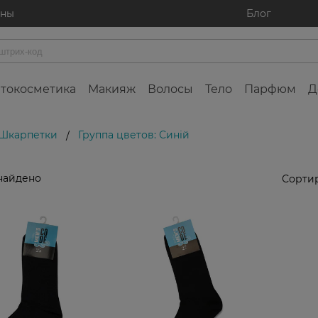
ины
Блог
токосметика
Макияж
Волосы
Тело
Парфюм
Д
 Шкарпетки
Группа цветов: Синій
/
найдено
Сортир