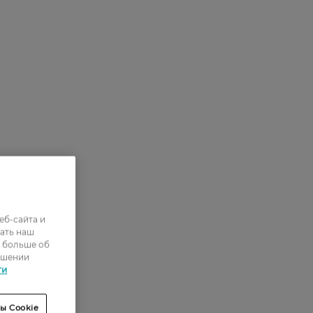
еб-сайта и
ать наш
ь больше об
ошении
ти
ы Cookie