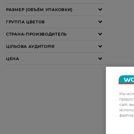
Мы испо
предос
сайт, в
использ
файлов 