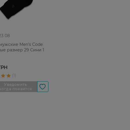
 23 08
мужские Men's Code
ые размер 29 Cини 1
ГРН