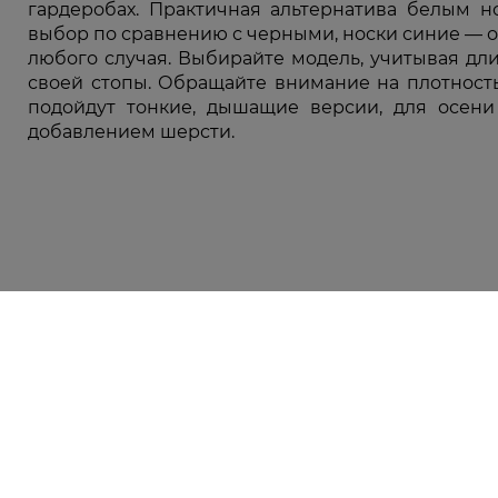
гардеробах. Практичная альтернатива белым н
выбор по сравнению с черными, носки синие — 
любого случая. Выбирайте модель, учитывая дл
своей стопы. Обращайте внимание на плотность
подойдут тонкие, дышащие версии, для осен
добавлением шерсти.