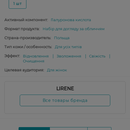
1 шт
Активный компонент:
Гіалуронова кислота
Формат продукта:
Набір для догляду за обличчям
Страна-производитель:
Польща
Тип кожи / особенность:
Для усіх типів
Эффект:
Відновлення
Зволоження
Свіжість
Очищення
Целевая аудитория:
Для жінок
LIRENE
Все товары бренда