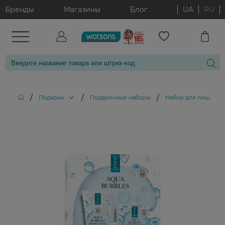
Бренды
Магазины
Блог
UA
RU
/
/
/
Подарки
Подарочные наборы
Набор для лица Lir