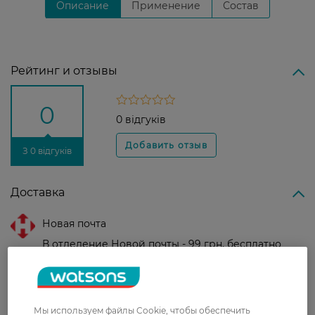
Описание
Применение
Состав
Рейтинг и отзывы
0
0 відгуків
З 0 відгуків
Доставка
Новая почта
В отделение Новой почты - 99 грн, бесплатно
от 699 грн
Укрпочта
Стоимость доставки – 79 грн, бесплатная
Мы используем файлы Cookie, чтобы обеспечить