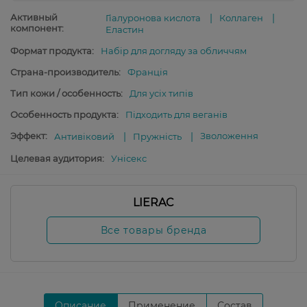
Активный
Гіалуронова кислота
Коллаген
компонент:
Еластин
Формат продукта:
Набір для догляду за обличчям
Страна-производитель:
Франція
Тип кожи / особенность:
Для усіх типів
Особенность продукта:
Підходить для веганів
Эффект:
Зволоження
Антивіковий
Пружність
Целевая аудитория:
Унісекс
LIERAC
Все товары бренда
Описание
Применение
Состав