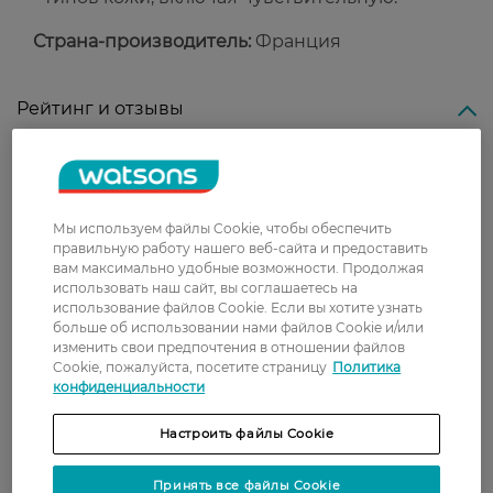
Страна-производитель:
Франция
Рейтинг и отзывы
0
0 відгуків
Мы используем файлы Cookie, чтобы обеспечить
З 0 відгуків
правильную работу нашего веб-сайта и предоставить
вам максимально удобные возможности. Продолжая
использовать наш сайт, вы соглашаетесь на
Доставка
использование файлов Cookie. Если вы хотите узнать
больше об использовании нами файлов Cookie и/или
Новая почта
изменить свои предпочтения в отношении файлов
Cookie, пожалуйста, посетите страницу
Политика
В отделение Новой почты - 99 грн, бесплатно
конфиденциальности
от 699 грн
Настроить файлы Cookie
Укрпочта
Стоимость доставки – 79 грн, бесплатная
Принять все файлы Cookie