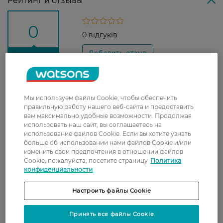
Рейтинг и отзывы
0
0 відгуків
З 0 відгуків
Доставка
Мы используем файлы Cookie, чтобы обеспечить
правильную работу нашего веб-сайта и предоставить
Новая почта
вам максимально удобные возможности. Продолжая
В отделение Новой почты - 99 грн, бесплатно
использовать наш сайт, вы соглашаетесь на
от 699 грн
использование файлов Cookie. Если вы хотите узнать
больше об использовании нами файлов Cookie и/или
Укрпочта
изменить свои предпочтения в отношении файлов
Cookie, пожалуйста, посетите страницу
Политика
Стоимость доставки – 79 грн, бесплатная
конфиденциальности
доставка от – 599 грн
Настроить файлы Cookie
Забрать сегодня в магазине Watsons
Стоимость доставки – 0 грн
Принять все файлы Cookie
Стоимость доставки – 99 грн, бесплатная доставка от – 699 грн
Показать больше