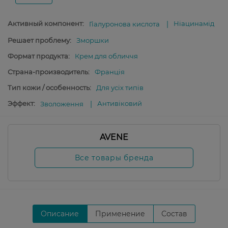
Активный компонент:
Ніацинамід
Гіалуронова кислота
Решает проблему:
Зморшки
Формат продукта:
Крем для обличчя
Страна-производитель:
Франція
Тип кожи / особенность:
Для усіх типів
Эффект:
Антивіковий
Зволоження
AVENE
Все товары бренда
Описание
Применение
Состав