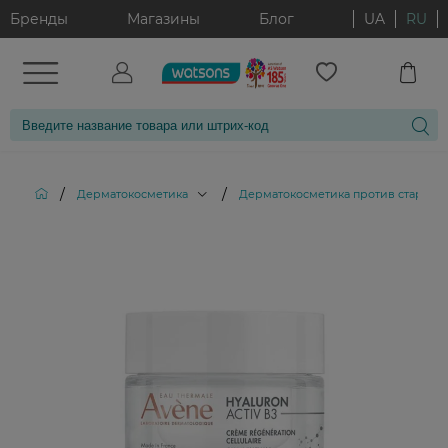
Бренды
Магазины
Блог
UA
RU
/
/
Дерматокосметика
Дерматокосметика против старени