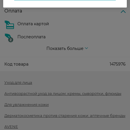
Оплата
Оплата картой
Послеоплата
Показать больше
Код товара
1475976
Уход для лица
Антивозрастной уход за лицом: кремы, сыворотки, флюиды
Для увлажнения кожи
Дерматокосметика против старения кожи: аптечные бренды
AVENE