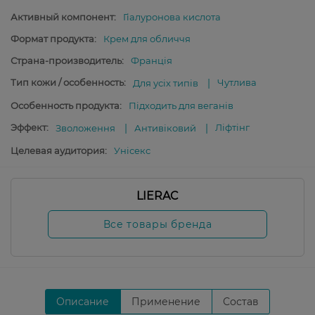
Активный компонент:
Гіалуронова кислота
Формат продукта:
Крем для обличчя
Страна-производитель:
Франція
Тип кожи / особенность:
Чутлива
Для усіх типів
Особенность продукта:
Підходить для веганів
Эффект:
Ліфтінг
Зволоження
Антивіковий
Целевая аудитория:
Унісекс
LIERAC
Все товары бренда
Описание
Применение
Состав