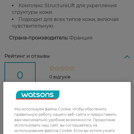
Комплекс StructureLift для укрепления
структуры кожи.
Подходит для всех типов кожи, включая
чувствительную.
Страна-производитель:
Франция
Рейтинг и отзывы
0
0 відгуків
З 0 відгуків
Доставка
Мы используем файлы Cookie, чтобы обеспечить
правильную работу нашего веб-сайта и предоставить
вам максимально удобные возможности. Продолжая
Новая почта
использовать наш сайт, вы соглашаетесь на
В отделение Новой почты - 99 грн, бесплатно
использование файлов Cookie. Если вы хотите узнать