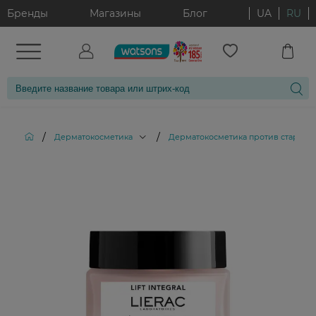
Бренды
Магазины
Блог
UA
RU
/
/
Дерматокосметика
Дерматокосметика против старени