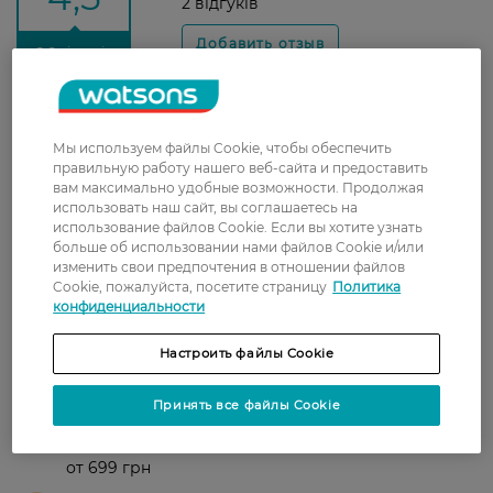
2 відгуків
З 2 відгуків
Мы используем файлы Cookie, чтобы обеспечить
Раїса
Для моєї сухої шкіри не підійшов,
правильную работу нашего веб-сайта и предоставить
29 марта, 2024
при вмиванні трохи дивне відчуття
вам максимально удобные возможности. Продолжая
ніби плівки
использовать наш сайт, вы соглашаетесь на
использование файлов Cookie. Если вы хотите узнать
Богдана
Дуже приємний ненав'язливий
больше об использовании нами файлов Cookie и/или
2 октября, 2023
натуральний запах, на довго
изменить свои предпочтения в отношении файлов
вистачає. Шкіра після нього чиста
Cookie, пожалуйста, посетите страницу
Политика
конфиденциальности
Настроить файлы Cookie
Доставка
Принять все файлы Cookie
Новая почта
В отделение Новой почты - 99 грн, бесплатно
от 699 грн