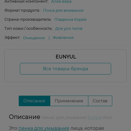
Активный компонент:
Алое вера
Формат продукта:
Пінка для вмивання
Страна-производитель:
Південна Корея
Тип кожи / особенность:
Для усіх типів
Эффект:
Живлення
Очищення
EUNYUL
Все товары бренда
Описание
Применение
Состав
Описание
пенки для умывания
Eunyul
Aloe
Это
пенка для умывания
лица, которая