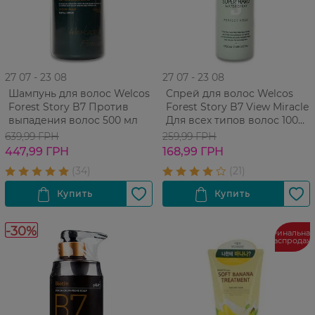
27 07 - 23 08
27 07 - 23 08
Шампунь для волос Welcos
Cпрей для волос Welcos
Forest Story B7 Против
Forest Story B7 View Miracle
выпадения волос 500 мл
Для всех типов волос 100
мл
639,99 ГРН
259,99 ГРН
447,99 ГРН
168,99 ГРН
-30%
Финальная
распродаж