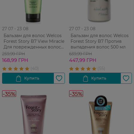
27 07 - 23 08
27 07 - 23 08
Бальзам для волос Welcos
Бальзам для волос Welcos
Forest Story B7 View Miracle
Forest Story B7 Против
Для поврежденных волос
выпадения волос 500 мл
200 мл
259,99 ГРН
639,99 ГРН
168,99 ГРН
447,99 ГРН
-35%
-35%