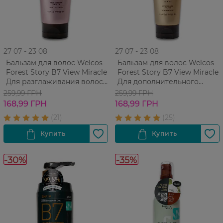
27 07 - 23 08
27 07 - 23 08
Бальзам для волос Welcos
Бальзам для волос Welcos
Forest Story B7 View Miracle
Forest Story B7 View Miracle
Для разглаживания волос
Для дополнительного
200 мл
объема 200 мл
259,99 ГРН
259,99 ГРН
168,99 ГРН
168,99 ГРН
-30%
-35%