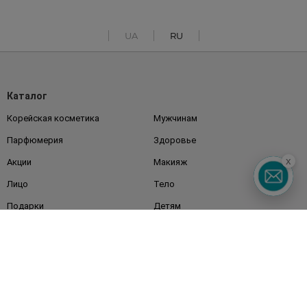
UA
RU
Каталог
Корейская косметика
Мужчинам
Парфюмерия
Здоровье
x
Акции
Макияж
Лицо
Тело
Подарки
Детям
Дом
Волосы
Аксессуары
Дерматокосметика
Бренды