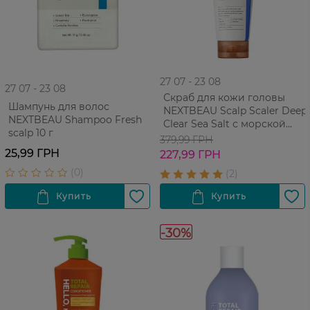
27 07 - 23 08
27 07 - 23 08
Скраб для кожи головы
Шампунь для волос
NEXTBEAU Scalp Scaler Deep
NEXTBEAU Shampoo Fresh
Clear Sea Salt с морской
scalp 10 г
солью 200 мл
379,99 ГРН
25,99 ГРН
227,99 ГРН
-30%