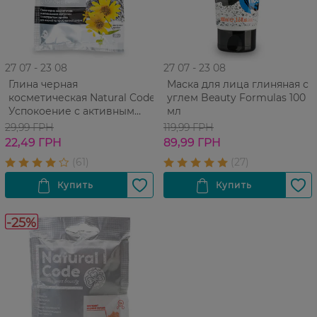
27 07 - 23 08
27 07 - 23 08
Глина черная
Маска для лица глиняная с
косметическая Natural Code
углем Beauty Formulas 100
Успокоение с активным
мл
углем и экстрактом арники
29,99 ГРН
119,99 ГРН
50 г
22,49 ГРН
89,99 ГРН
-25%