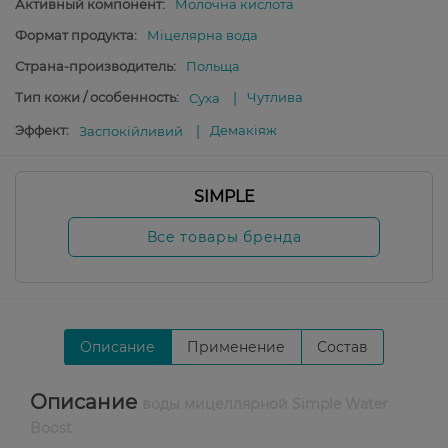
Активный компонент:
Молочна кислота
Формат продукта:
Міцелярна вода
Страна-производитель:
Польща
Тип кожи / особенность:
Чутлива
Суха
Эффект:
Демакіяж
Заспокійливий
SIMPLE
Все товары бренда
Описание
Применение
Состав
Описание
воды мицеллярной Simple Water
Boost