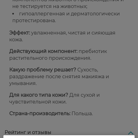
не тестируется на животных;
гипоаллергенная и дерматологически
протестирована.
Эффект:
увлажненная, чистая и сияющая
кожа.
Действующий компонент:
пребиотик
растительного происхождения.
Какую проблему решает?
Сухость,
раздражение после снятия макияжа и
умывания.
Для какого типа кожи?
Для сухой и
чувствительной кожи.
Страна-производитель:
Польша.
Рейтинг и отзывы