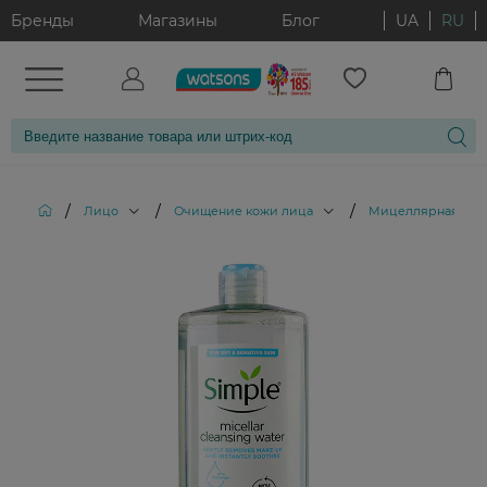
Бренды
Магазины
Блог
UA
RU
/
/
/
Лицо
Очищение кожи лица
Мицеллярная вод