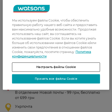
5
1 відгуків
Мы используем файлы Cookie, чтобы обеспечить
З 1 відгуків
правильную работу нашего веб-сайта и предоставить
вам максимально удобные возможности. Продолжая
использовать наш сайт, вы соглашаетесь на
использование файлов Cookie. Если вы хотите узнать
больше об использовании нами файлов Cookie и/или
Любов
Добре змиває, м'яка, мені
изменить свои предпочтения в отношении файлов
30 сентября, 2024
подобається.
Cookie, пожалуйста, посетите страницу
Политика
конфиденциальности
Настроить файлы Cookie
Доставка
Принять все файлы Cookie
Новая почта
В отделение Новой почты - 99 грн, бесплатно
от 699 грн
Укрпочта