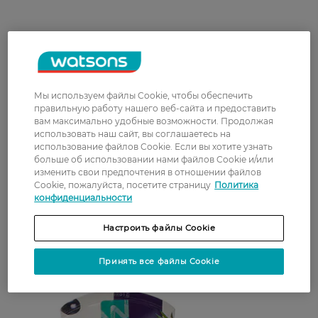
Мы используем файлы Cookie, чтобы обеспечить
правильную работу нашего веб-сайта и предоставить
Пенка для умывания с пантенолом не только
вам максимально удобные возможности. Продолжая
удаляет пыль и грязь с кожи. За счет активного
использовать наш сайт, вы соглашаетесь на
вещества средство эффективно для
использование файлов Cookie. Если вы хотите узнать
больше об использовании нами файлов Cookie и/или
увлажнения, повышения эластичности
изменить свои предпочтения в отношении файлов
эпидермиса и питания клеток. Подходит для
Cookie, пожалуйста, посетите страницу
Политика
всех типов кожи, и может быть использовано
конфиденциальности
при наличии повреждений. Цены в каталоге
Watsons приятно удивят, заказать товар можно
Настроить файлы Cookie
на сайте интернет-магазина.
Принять все файлы Cookie