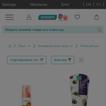
Бренды
Магазины
Блог
UA
RU
/
/
/
Лицо
Очищение кожи лица
Пенка для умыван
Сортировать по:
Фильтр