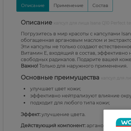
Описание
Применение
Состав
Описание
капсул для лица Isana Q10 Perfect te
Погрузитесь в мир красоты с капсулами Isana
обогащенная аргановым маслом и экстракто
Эти капсулы не только создают естественное
Витамин Е, входящий в состав, эффективно
свободных радикалов. Подарите вашей коже ух
Важно!
Только для наружного применения.
Основные преимущества
капсул для лиц
улучшает цвет кожи;
эффективно нейтрализуют влияние окр
подходит для любого типа кожи;
Эффект:
улучшение цвета.
Действующий компонент:
аргановое масло, 