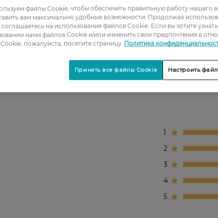
льзуем файлы Cookie, чтобы обеспечить правильную работу нашего в
воздействия внешней среды и свободных радикалов
тавить вам максимально удобные возможности. Продолжая использов
ы соглашаетесь на использование файлов Cookie. Если вы хотите узнат
овании нами файлов Cookie и/или изменить свои предпочтения в отн
Cookie, пожалуйста, посетите страницу
Политика конфиденциальнос
держит 7-м капсул по 0.38-м мл.
Принять все файлы Cookie
Настроить файл
1
2
3
4
5