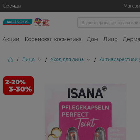
Бренды
Магаз
Акции
Корейская косметика
Дом
Лицо
Дерма
Лицо
Уход для лица
Антивозрастной 
/
/
/