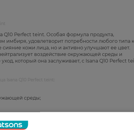
int
 Q10 Perfect teint. Особая формула продукта,
м имбиря, удовлетворит потребности любого типа 
 сияние кожи лица, но и активно улучшают ее цвет.
 нейтрализует воздействие окружающей среды и
од, который она заслуживает, с Isana Q10 Perfect tei
а Isana Q10 Perfect teint:
ужающей среды;
экстракт имбиря, витамин Е.