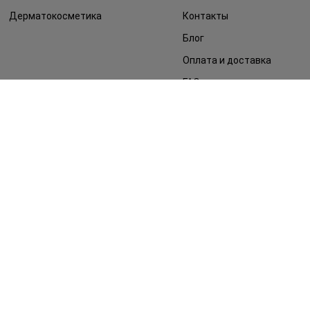
Дерматокосметика
Контакты
Блог
Оплата и доставка
FAQ
Политика
конфиденциальности
Публичная оферта
СМИ о нас
Возврат заказа
©2014 - 2026. Условия использования сайта