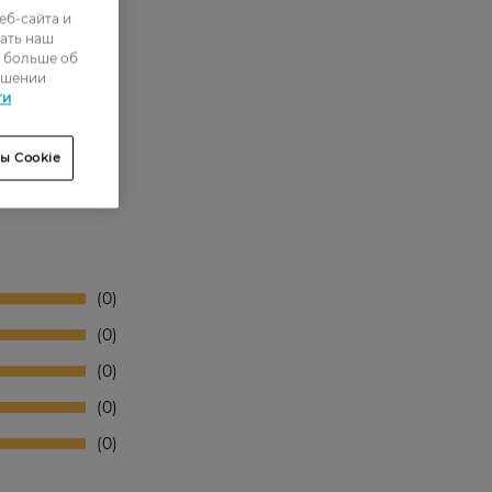
еб-сайта и
.
ать наш
ь больше об
ошении
ти
ы Cookie
0
0
0
0
0