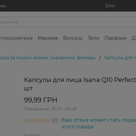
ины
Блог
токосметика
Макияж
Волосы
Тело
Парфюм
Д
уход за лицом: кремы, сыворотки, флюиды
Капсулы для ли
/
Капсулы для лица Isana Q10 Perfect 
шт
99,99 ГРН
Період акції:
27 07 - 09 08
0
Ваш отзыв может стать перв
этого товара
1405703