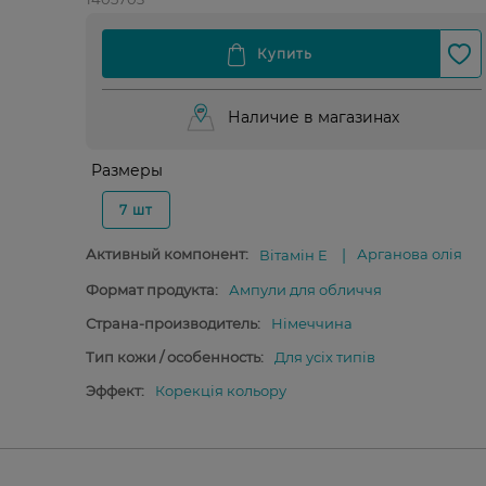
Наличие в магазинах
Размеры
7 шт
Активный компонент:
Арганова олія
Вітамін E
Формат продукта:
Ампули для обличчя
Страна-производитель:
Німеччина
Тип кожи / особенность:
Для усіх типів
Эффект:
Корекція кольору