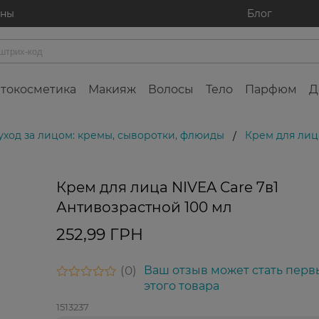
ины
Блог
токосметика
Макияж
Волосы
Тело
Парфюм
Д
уход за лицом: кремы, сыворотки, флюиды
Крем для лица
/
Крем для лица NIVEA Care 7в1
Антивозрастной 100 мл
252,99 ГРН
0
Ваш отзыв может стать перв
этого товара
1513237