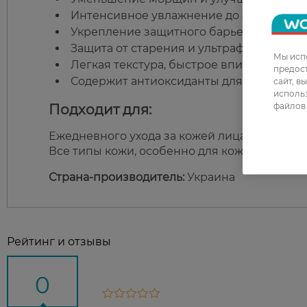
Интенсивное увлажнение до 48 часов.
Укрепление защитного барьера кожи.
Защита от старения и ультрафиолета.
Мы испо
Легкая текстура, быстрое впитывание бе
предос
Содержит антиоксиданты для ухода за к
сайт, в
использ
файлов 
Подходит для:
Ежедневного ухода за кожей лица.
Все типы кожи, особенно для кожи, склонн
Страна-производитель:
Украина
Рейтинг и отзывы
0