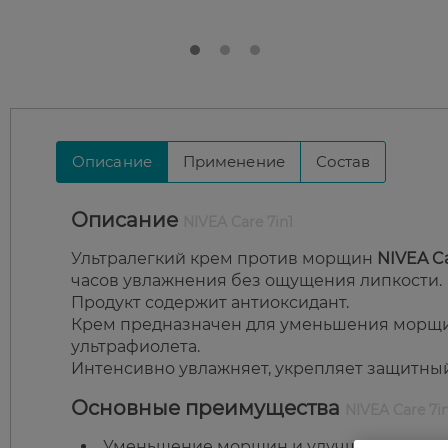
Описание
Применение
Состав
Описание
NIVEA Care 7in1
Ультралегкий крем против морщин
NIVEA Ca
часов увлажнения без ощущения липкости.
Продукт содержит антиоксидант.
Крем предназначен для уменьшения морщин
ультрафиолета.
Интенсивно увлажняет, укрепляет защитный
Основные преимущества
NIVEA Care 7in
Уменьшение морщин и улучшение упруг