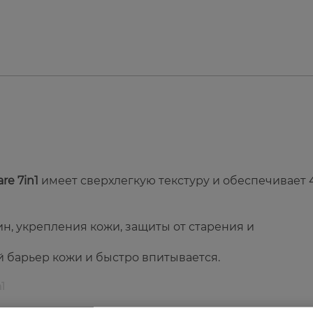
re 7in1
имеет сверхлегкую текстуру и обеспечивает 
, укрепления кожи, защиты от старения и
 барьер кожи и быстро впитывается.
1
ости кожи.