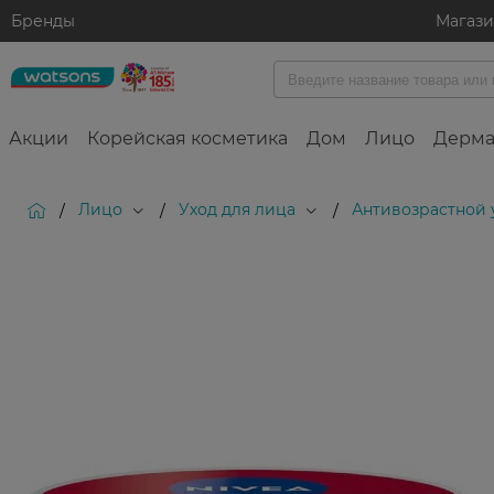
Бренды
Магаз
Акции
Корейская косметика
Дом
Лицо
Дерма
Лицо
Уход для лица
Антивозрастной 
/
/
/