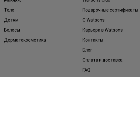
Тело
Подарочные сертификаты
Детям
О Watsons
Волосы
Карьера в Watsons
Дерматокосметика
Контакты
Блог
Оплата и доставка
FAQ
Политика
конфиденциальности
Публичная оферта
СМИ о нас
Возврат заказа