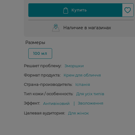
Наличие в магазинах
Размеры
100 мл
Решает проблему:
Зморшки
Формат продукта:
Крем для обличчя
Страна-производитель:
Іспанія
Тип кожи / особенность:
Для усіх типів
Эффект:
Зволоження
Антивіковий
Целевая аудитория:
Для жінок