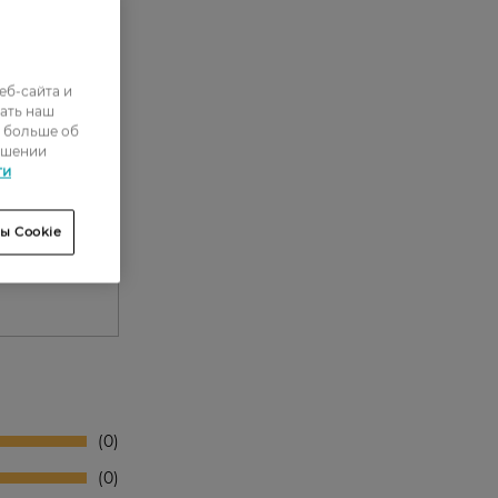
еб-сайта и
ать наш
ь больше об
ошении
ти
ы Cookie
0
0