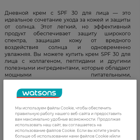
Дневной крем с SPF 30 для лица — это
идеальное сочетание ухода за кожей и защиты
от солнца. Этот легкий, но эффективный
продукт обеспечивает защиту широкого
спектра, защищая кожу от вредного
воздействия солнца и одновременно
увлажняя. Вы можете купить крем SPF 30 для
лица с коллагеном, пептидами и другими
полезными ингредиентами, которые обладают
мощными питательными,
восстанавливающими и антивозрастными
свойствами. Ассортимент интернет-магазина
Watsons предлагает максимум вариантов по
доступной цене.
Мы используем файлы Cookie, чтобы обеспечить
правильную работу нашего веб-сайта и предоставить
вам максимально удобные возможности. Продолжая
использовать наш сайт, вы соглашаетесь на
использование файлов Cookie. Если вы хотите узнать
больше об использовании нами файлов Cookie и/или