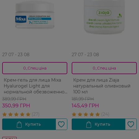
27 07 - 23 08
27 07 - 23 08
0_Спец.ціна
0_Спец.ціна
Крем-гель для лица Mixa
Крем для лица Ziaja
Hyalurogel Light для
натуральный оливковый
нормальной обезвоженной
100 мл
чувствительной кожи
389,99 ГРН
181,99 ГРН
интенсивный
350,99 ГРН
145,49 ГРН
увлажняющий 50 мл