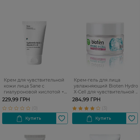
Крем для чувствительной
Крем-гель для лица
кожи лица Sane с
увлажняющий Bioten Hydro
гиалуроновой кислотой +
X-Cell для чувствительной и
витамин С+Е 40 мл
сухой кожи 50 мл
229,99 ГРН
284,99 ГРН