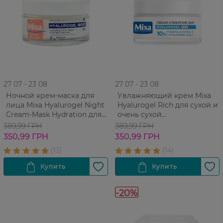
27 07 - 23 08
27 07 - 23 08
Ночной крем-маска для
Увлажняющий крем Mixa
лица Mixa Hyalurogel Night
Hyalurogel Rich для сухой и
Cream-Mask Hydration для
очень сухой
сухой и очень сухой кожи, с
чувствительной кожи лица
389,99 ГРН
389,99 ГРН
гиалуроновой кислотой и
50 мл
350,99 ГРН
350,99 ГРН
глицерином 50 мл
-20%