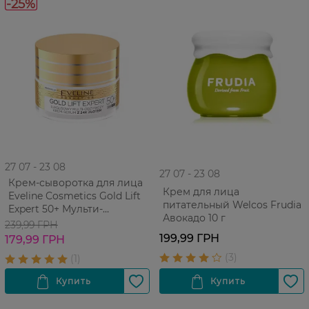
-25%
27 07 - 23 08
27 07 - 23 08
Крем-сыворотка для лица
Крем для лица
Eveline Cosmetics Gold Lift
питательный Welcos Frudia
Expert 50+ Мульти-
Авокадо 10 г
питательный 50 мл
239,99 ГРН
199,99 ГРН
179,99 ГРН