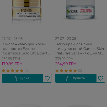
27 07 - 23 08
27 07 - 23 08
Омолаживающий крем-
Алоэ-крем для лица
сыворотка Eveline
гиалуроновый Garnier Skin
Cosmetics Gold Lift Expert
Naturals увлажняющий 50
60+
мл
239,99 ГРН
339,99 ГРН
179,99 ГРН
254,99 ГРН