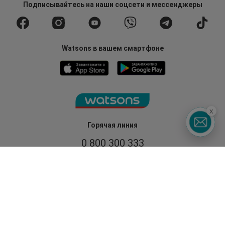
Подписывайтесь
на наши соцсети
и мессенджеры
Watsons в вашем смартфоне
x
Горячая линия
0 800 300 333
З 9:00 до 19:00
Без выходных