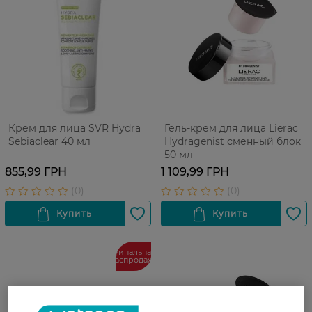
Крем для лица SVR Hydra
Гель-крем для лица Lierac
Sebiaclear 40 мл
Hydragenist сменный блок
50 мл
855,99 ГРН
1 109,99 ГРН
Финальная
распродажа