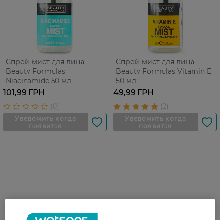
Спрей-мист для лица
Спрей-мист для лица
Beauty Formulas
Beauty Formulas Vitamin E
Niacinamide 50 мл
50 мл
101,99 ГРН
49,99 ГРН