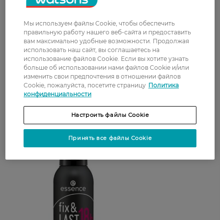
Термальная вода 50 мл ― удобный формат,
Мы используем файлы Cookie, чтобы обеспечить
правильную работу нашего веб-сайта и предоставить
чтобы всегда иметь полезное средство под
вам максимально удобные возможности. Продолжая
рукой. Спрей-мист с ценным содержимым
использовать наш сайт, вы соглашаетесь на
поможет освежить кожу всего одним
использование файлов Cookie. Если вы хотите узнать
движением. Состав подарит ей увлажнение и
больше об использовании нами файлов Cookie и/или
изменить свои предпочтения в отношении файлов
питание, в которых она нуждается, а также
Cookie, пожалуйста, посетите страницу
Политика
подарит сияние.
конфиденциальности
Настроить файлы Cookie
Принять все файлы Cookie