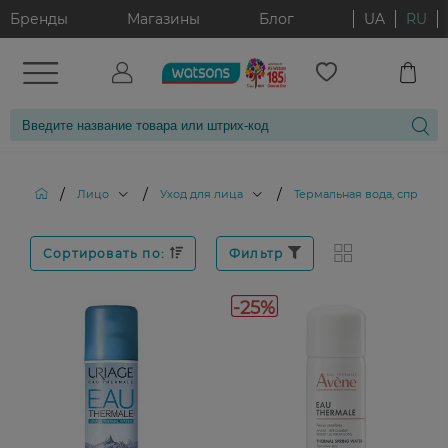
Бренды
Магазины
Блог
UA
RU
/
/
/
Лицо
Уход для лица
Термальная вода, спрей, м
Сортировать по:
Фильтр
-25%