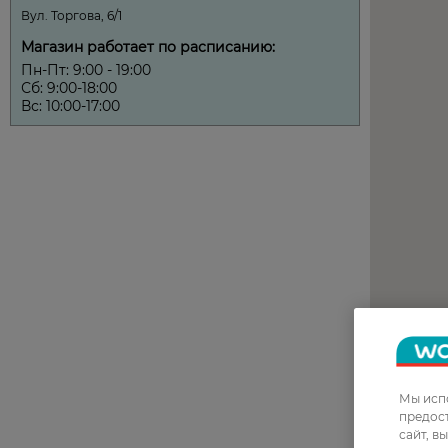
Мы испо
предос
сайт, в