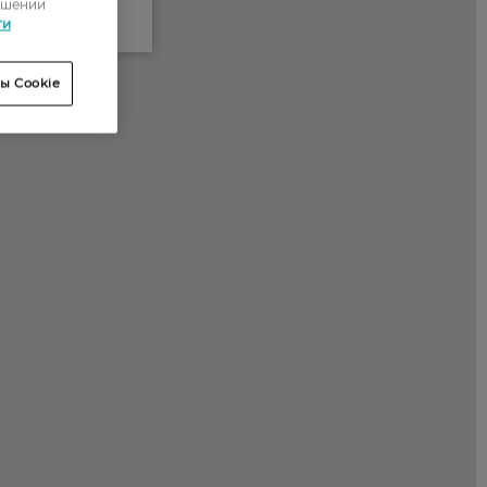
ошении
ти
ы Cookie