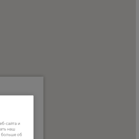
еб-сайта и
ать наш
ь больше об