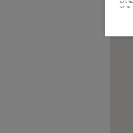
использ
файлов 