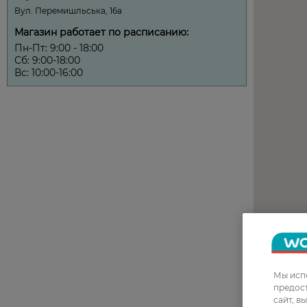
Мы испо
предос
сайт, в