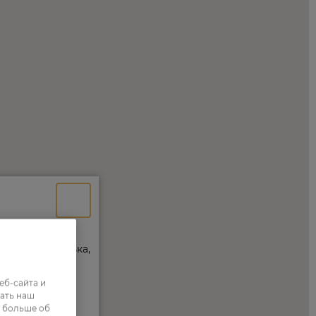
еб-сайта и
ать наш
ь больше об