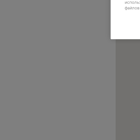
использ
файлов 