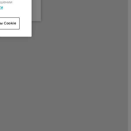
ошении
ти
ы Cookie