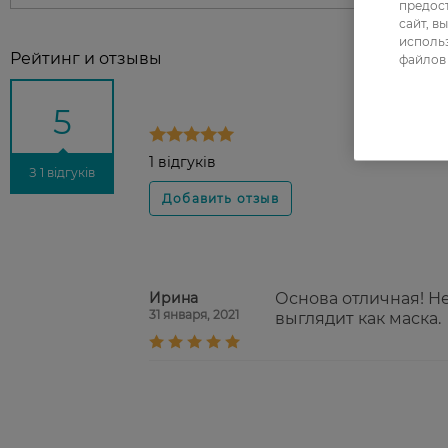
предос
сайт, в
использ
Рейтинг и отзывы
файлов 
5
1 відгуків
З 1 відгуків
Ирина
Основа отличная! Не
31 января, 2021
выглядит как маска.