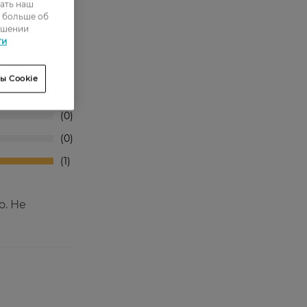
ать наш
ь больше об
ошении
ти
0
ы Cookie
0
0
0
1
о. Не