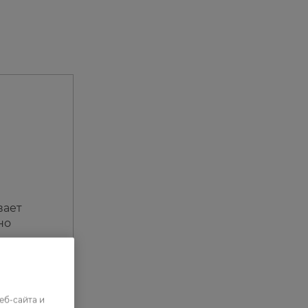
вает
но
trice
 в
еб-сайта и