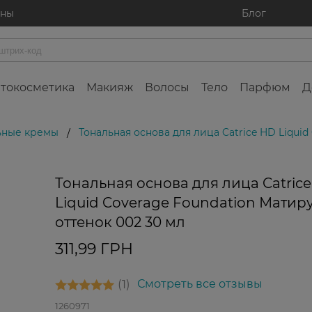
ины
Блог
токосметика
Макияж
Волосы
Тело
Парфюм
Д
ьные кремы
Тональная основа для лица Catrice HD Liqui
/
Тональная основа для лица Catric
Liquid Coverage Foundation Мати
оттенок 002 30 мл
311,99 ГРН
1
Смотреть все отзывы
1260971