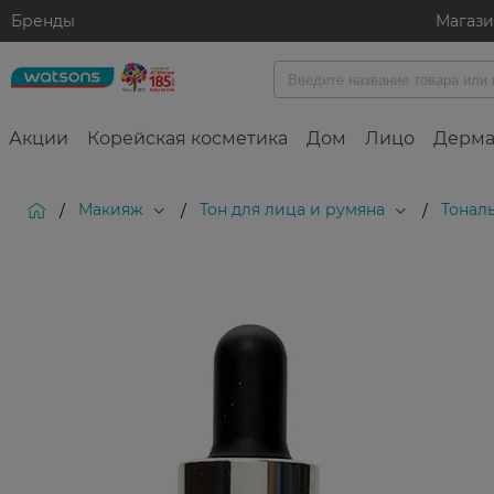
Бренды
Магаз
Акции
Корейская косметика
Дом
Лицо
Дерма
Макияж
Тон для лица и румяна
Тонал
/
/
/