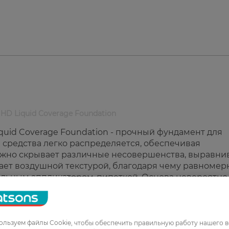
 HD Liquid Coverage Foundation
quid Coverage Foundation - прочный фундамент для
средства легко распределяется, обеспечивая
ежно скрывает различные несовершенства, выравни
дает воздушной текстурой, благодаря чему равномер
иальным аппликатором-пипеткой. Основа невероятно
чение всего дня. С матирующей тональной основой Ca
забудете что такое жирный блеск и будете уверенны
льзуем файлы Cookie, чтобы обеспечить правильную работу нашего в