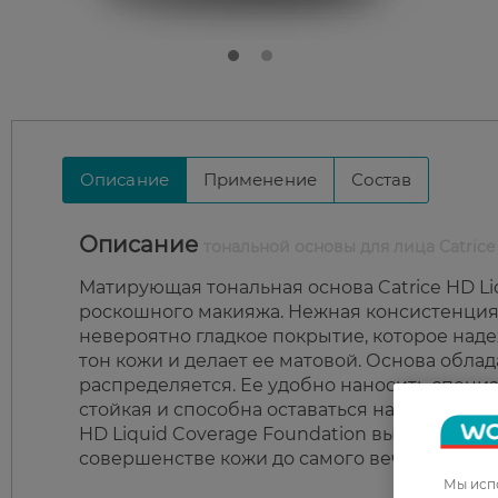
Описание
Применение
Состав
Описание
тональной основы для лица Catrice
Матирующая тональная основа Catrice HD Li
роскошного макияжа. Нежная консистенция 
невероятно гладкое покрытие, которое над
тон кожи и делает ее матовой. Основа обла
распределяется. Ее удобно наносить спец
стойкая и способна оставаться на коже в те
HD Liquid Coverage Foundation вы навсегда 
совершенстве кожи до самого вечера.
Мы испо