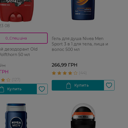
 23 08
Гель для душа Nivea Men
0_Спец.ціна
Sport 3 в 1 для тела, лица и
й дезодорант Old
волос 500 мл
olfthorn 50 мл
266,99 ГРН
ГРН
 ГРН