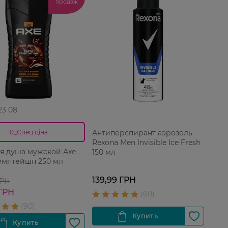
продаж
 23 08
Антиперспирант аэрозоль
0_Спец.ціна
Rexona Men Invisible Ice Fresh
ля душа мужской Аxe
150 мл
емптейшн 250 мл
139,99 ГРН
ГРН
 ГРН