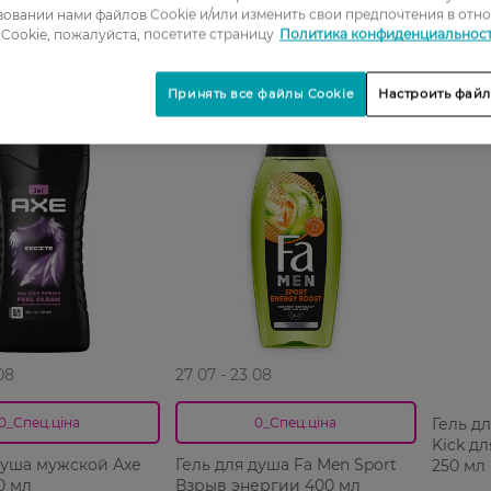
овании нами файлов Cookie и/или изменить свои предпочтения в отн
Cookie, пожалуйста, посетите страницу
Политика конфиденциальнос
Принять все файлы Cookie
Настроить файл
-21%
08
27 07 - 23 08
Гель д
0_Спец.ціна
0_Спец.ціна
Kick дл
душа мужской Аxe
Гель для душа Fa Men Sport
250 мл
0 мл
Взрыв энергии 400 мл