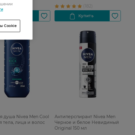
ошении
ти
ы Cookie
ля душа Nivea Men Cool
Антиперспирант Nivea Men
я тела, лица и волос
Черное и белое Невидимый
Original 150 мл