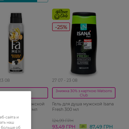
-25%
 23 08
27 07 - 23 08
Знижка 30% з карткою Watsons
0_Спец.ціна
Club
рант-спрей мужской
Гель для душа мужской Isana
me Invisible 150 мл
Fresh 300 мл
еб-сайта и
ГРН
124,99 ГРН
ать наш
 ГРН
93,49 ГРН
87,49 ГРН
ь больше об