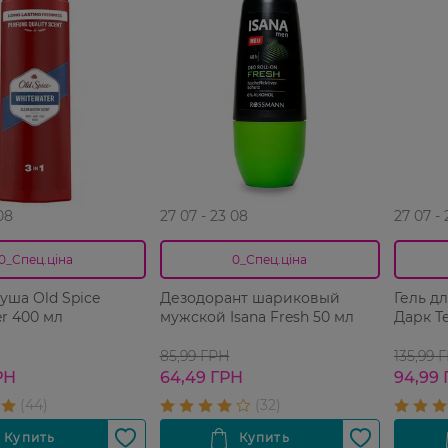
08
27 07 - 23 08
27 07 -
0_Спец.ціна
0_Спец.ціна
душа Old Spice
Дезодорант шариковый
Гель д
r 400 мл
мужской Isana Fresh 50 мл
Дарк Т
85,99 ГРН
135,99 
РН
64,49 ГРН
94,99