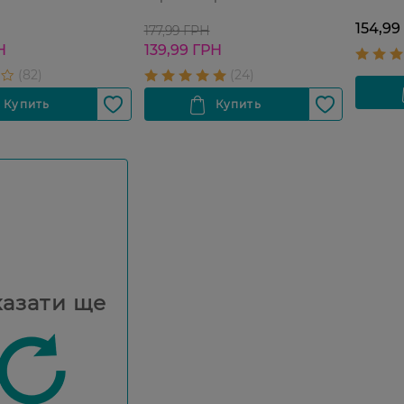
154,99
177,99 ГРН
Н
139,99 ГРН
азати ще