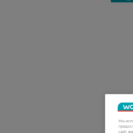
Антиперс
Men Свеже
Мы испо
152,99 Г
предос
сайт, в