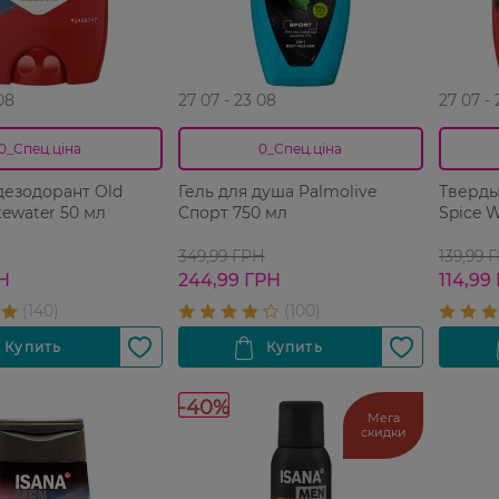
08
27 07 - 23 08
27 07 -
0_Спец.ціна
0_Спец.ціна
дезодорант Old
Гель для душа Palmolive
Тверды
tewater 50 мл
Спорт 750 мл
Spice W
349,99 ГРН
139,99 
РН
244,99 ГРН
114,99
-40%
Мега
скидки