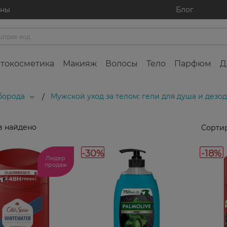
ины
Блог
токосметика
Макияж
Волосы
Тело
Парфюм
Д
 борода
Мужской уход за телом: гели для душа и дезо
/
в найдено
Сортир
-30%
-18%
Лидер
продаж