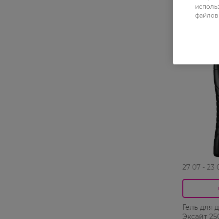
использ
файлов 
-30%
27 07 - 23 
Гель для 
Эксайт 25