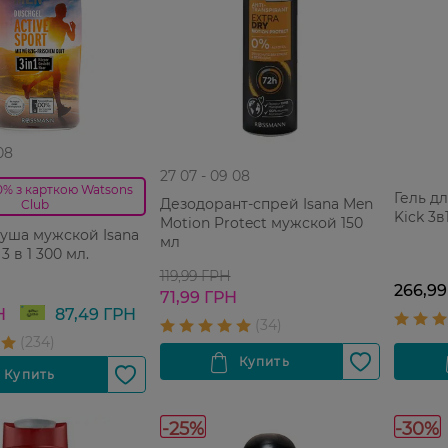
08
27 07 - 09 08
0% з карткою Watsons
Гель д
Дезодорант-спрей Isana Men
Club
Kick 3в
Motion Protect мужской 150
душа мужской Isana
мл
3 в 1 300 мл.
119,99 ГРН
266,99
71,99 ГРН
Н
87,49 ГРН
-25%
-30%