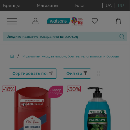
Бренды
Магазины
Блог
UA
RU
/
/
Мужчинам: уход за лицом, бритье, тело, волосы и борода
Сортировать по:
Фильтр
-18%
-30%
Лидер
продаж