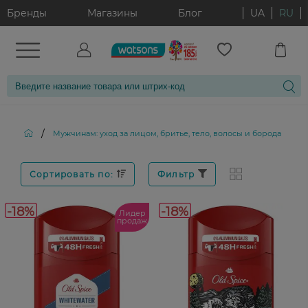
Бренды
Магазины
Блог
UA
RU
/
/
Мужчинам: уход за лицом, бритье, тело, волосы и борода
Сортировать по:
Фильтр
-18%
-18%
Лидер
продаж