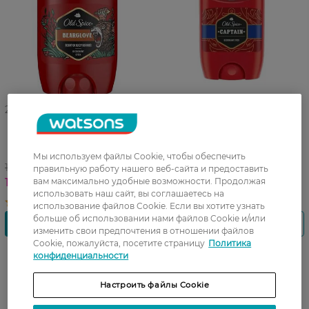
27 07 - 23 08
27 07 - 23 08
Дезодорант-стик Old Spice
Дезодорант-
Bearglove 50 мл
антиперспирант Old Spice
Captain твердый 50 мл
Мы используем файлы Cookie, чтобы обеспечить
139,99 ГРН
139,99 ГРН
правильную работу нашего веб-сайта и предоставить
вам максимально удобные возможности. Продолжая
114,99 ГРН
114,99 ГРН
использовать наш сайт, вы соглашаетесь на
использование файлов Cookie. Если вы хотите узнать
больше об использовании нами файлов Cookie и/или
изменить свои предпочтения в отношении файлов
Cookie, пожалуйста, посетите страницу
Политика
конфиденциальности
Настроить файлы Cookie