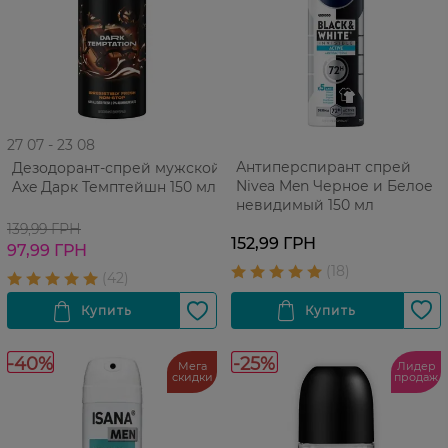
27 07 - 23 08
Антиперспирант спрей
Дезодорант-спрей мужской
Nivea Men Черное и Белое
Axe Дарк Темптейшн 150 мл
невидимый 150 мл
139,99 ГРН
152,99 ГРН
97,99 ГРН
-40%
-25%
Мега
Лидер
скидки
продаж