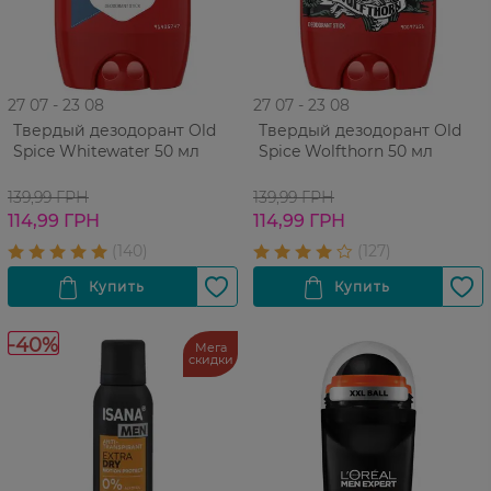
27 07 - 23 08
27 07 - 23 08
Твердый дезодорант Old
Твердый дезодорант Old
Spice Whitewater 50 мл
Spice Wolfthorn 50 мл
139,99 ГРН
139,99 ГРН
114,99 ГРН
114,99 ГРН
-40%
Мега
скидки