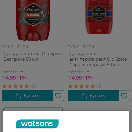
27 07 - 23 08
27 07 - 23 08
Дезодорант-стик Old Spice
Дезодорант-
Bearglove 50 мл
антиперспирант Old Spice
Captain твердый 50 мл
139,99 ГРН
139,99 ГРН
114,99 ГРН
114,99 ГРН