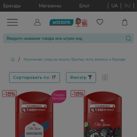
Бренды
Магазины
Блог
UA
RU
/
/
Мужчинам: уход за лицом, бритье, тело, волосы и борода
Сортировать по:
Фильтр
-18%
-18%
Лидер
продаж