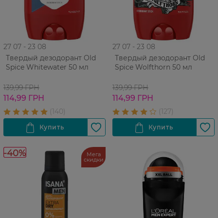
27 07 - 23 08
27 07 - 23 08
Твердый дезодорант Old
Твердый дезодорант Old
Spice Whitewater 50 мл
Spice Wolfthorn 50 мл
139,99 ГРН
139,99 ГРН
114,99 ГРН
114,99 ГРН
-40%
Мега
скидки