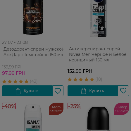
27 07 - 23 08
Антиперспирант спрей
Дезодорант-спрей мужской
Nivea Men Черное и Белое
Axe Дарк Темптейшн 150 мл
невидимый 150 мл
139,99 ГРН
152,99 ГРН
97,99 ГРН
-40%
-25%
Мега
Лидер
скидки
продаж