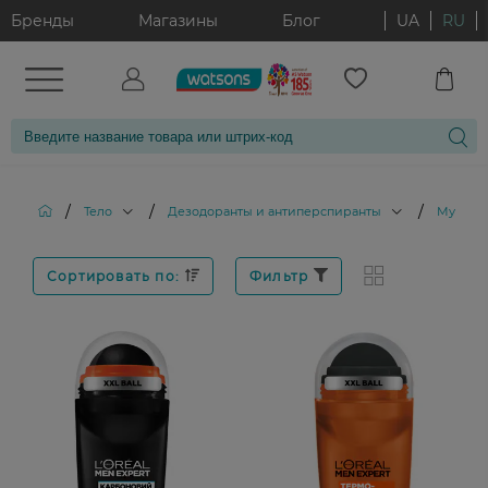
Бренды
Магазины
Блог
UA
RU
/
/
/
Тело
Дезодоранты и антиперспиранты
Мужски
Сортировать по:
Фильтр