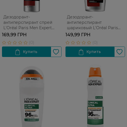
Дезодорант-
Дезодорант-
антиперспирант спрей
антиперспирант
L'Oréal Paris Men Expert
шариковый L'Oréal Paris
Непобедимый для мужчин
Men Expert Непобедимый
169,99 ГРН
149,99 ГРН
150 мл
для мужчин 50 мл