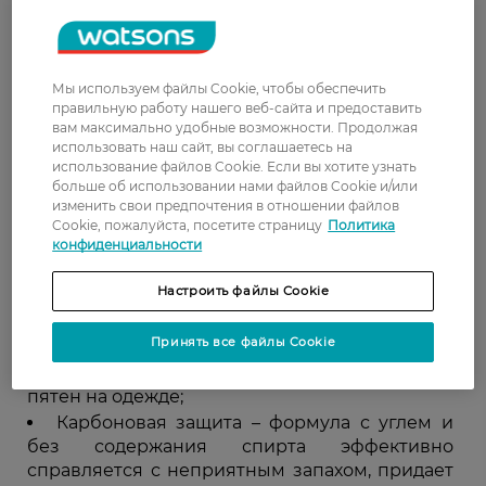
собой в поездку или на тренировку.
Компания L’oreal Paris представила мужские
дезодоранты следующих серий:
Мы используем файлы Cookie, чтобы обеспечить
правильную работу нашего веб-сайта и предоставить
вам максимально удобные возможности. Продолжая
использовать наш сайт, вы соглашаетесь на
Термозащита – технология Ceramic-System
использование файлов Cookie. Если вы хотите узнать
позволяет эффективно справляться с
больше об использовании нами файлов Cookie и/или
увеличенным потоотделениям при
изменить свои предпочтения в отношении файлов
температурах до 45 C;
Cookie, пожалуйста, посетите страницу
Политика
конфиденциальности
Черный минерал – в виде аэрозоля или
ролика с экстрактами бразильской черной
Настроить файлы Cookie
глины, что делают кожу свежей, мягкой, сухой;
Защита рубашки – средство с
Принять все файлы Cookie
абсорбирующими компонентами, что
защищают от пота, появления желтых и белых
пятен на одежде;
Карбоновая защита – формула с углем и
без содержания спирта эффективно
справляется с неприятным запахом, придает