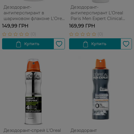
Дезодорант-
Дезодорант-
антиперспирант в
антиперспирант L'Oreal
шариковом флаконе L'Oreal
Paris Men Expert Clinical
Paris Men Expert Clinical
защита от пота до 96 часов
149,99 ГРН
169,99 ГРН
Ultra защита от пота до 96
150 мл
часов 50 мл
Дезодорант-спрей L'Oreal
Дезодорант