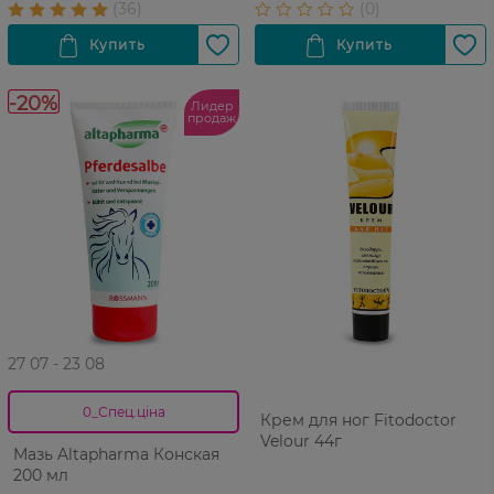
-20%
Лидер
продаж
27 07 - 23 08
0_Спец.ціна
Крем для ног Fitodoctor
Velour 44г
Мазь Altapharma Конская
200 мл