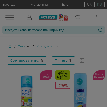
Бренды
Магазины
Блог
UA
RU
/
/
Тело
Уход для ног
Сортировать по:
Фильтр
Лидер
Лидер
продаж
продаж
-25%