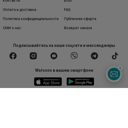
Контакты
Блог
Оплата и доставка
FAQ
Политика конфиденциальности
Публичная оферта
СМИ о нас
Возврат заказа
Подписывайтесь
на наши соцсети
и мессенджеры
x
Watsons в вашем смартфоне
Горячая линия
0 800 300 333