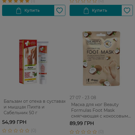
27 07 - 23 08
Бальзам от отека в суставах
Маска для ног Beauty
и мышцах Пихта и
Formulas Foot Mask
Сабельник 50 г
смягчающая с кокосовым
маслом 1 пара
54,99 ГРН
89,99 ГРН