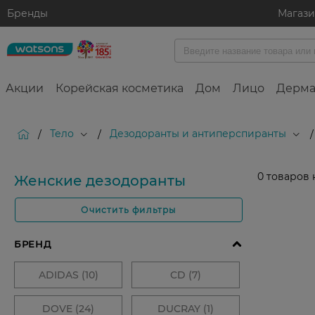
Бренды
Магаз
Акции
Корейская косметика
Дом
Лицо
Дерма
Тело
Дезодоранты и антиперспиранты
/
/
/
0
товаров 
Женские дезодоранты
Очистить фильтры