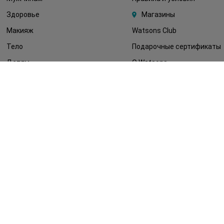
Здоровье
Магазины
Макияж
Watsons Club
Тело
Подарочные сертификаты
Детям
О Watsons
Волосы
Карьера в Watsons
Дерматокосметика
Контакты
Блог
Оплата и доставка
FAQ
Политика
конфиденциальности
Публичная оферта
СМИ о нас
Возврат заказа