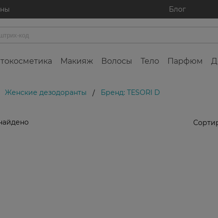
ины
Блог
токосметика
Макияж
Волосы
Тело
Парфюм
Д
Женские дезодоранты
Бренд: TESORI D
/
найдено
Сортир