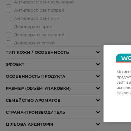
Мы испо
предос
сайт, в
использ
файлов 