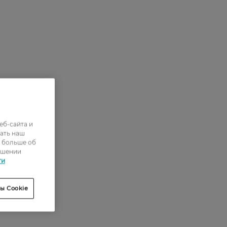
еб-сайта и
ать наш
ь больше об
ошении
ти
ы Cookie