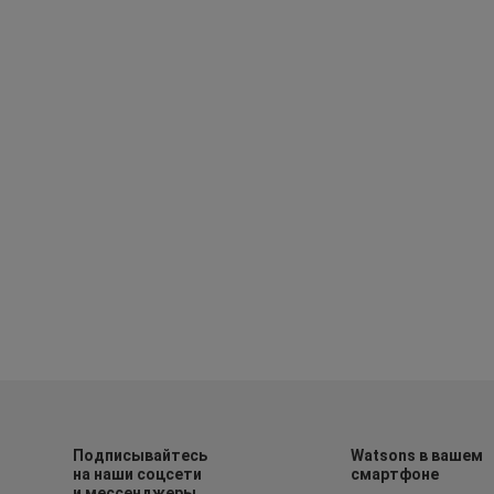
Подписывайтесь
Watsons в вашем
на наши соцсети
смартфоне
и мессенджеры