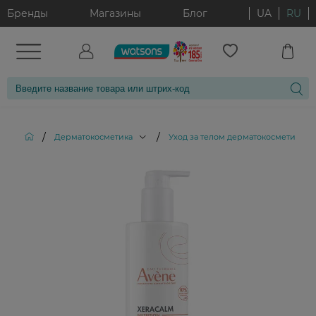
Бренды
Магазины
Блог
UA
RU
/
/
/
Дерматокосметика
Уход за телом дерматокосметика