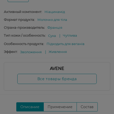
Активный компонент:
Ніацинамід
Формат продукта:
Молочко для тіла
Страна-производитель:
Франція
Тип кожи / особенность:
Чутлива
Суха
Особенность продукта:
Підходить для веганів
Эффект:
Живлення
Зволоження
AVENE
Все товары бренда
Описание
Применение
Состав