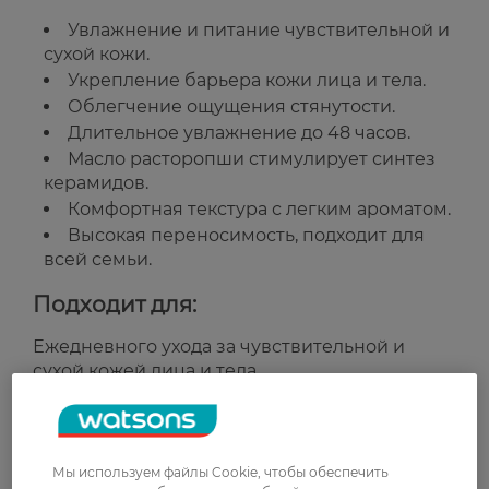
Увлажнение и питание чувствительной и
сухой кожи.
Укрепление барьера кожи лица и тела.
Облегчение ощущения стянутости.
Длительное увлажнение до 48 часов.
Масло расторопши стимулирует синтез
керамидов.
Комфортная текстура с легким ароматом.
Высокая переносимость, подходит для
всей семьи.
Подходит для:
Ежедневного ухода за чувствительной и
сухой кожей лица и тела.
Страна-производитель:
Франция
Мы используем файлы Cookie, чтобы обеспечить
Рейтинг и отзывы