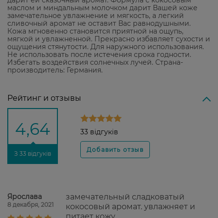
дарит ей сказочный аромат. Формула с кокосовым
маслом и миндальным молочком дарит Вашей коже
замечательное увлажнение и мягкость, а легкий
сливочный аромат не оставит Вас равнодушными.
Кожа мгновенно становится приятной на ощупь,
мягкой и увлажненной. Прекрасно избавляет сухости и
ощущения стянутости. Для наружного использования.
Не использовать после истечения срока годности.
Избегать воздействия солнечных лучей. Страна-
производитель: Германия.
Рейтинг и отзывы
4,64
33 відгуків
З 33 відгуків
Ярослава
замечательный сладковатый
8 декабря, 2021
кокосовый аромат. увлажняет и
питает кожу