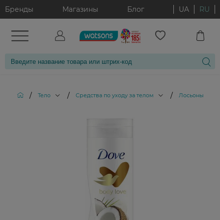
Бренды
Магазины
Блог
UA
RU
/
/
/
Тело
Средства по уходу за телом
Лосьоны для т