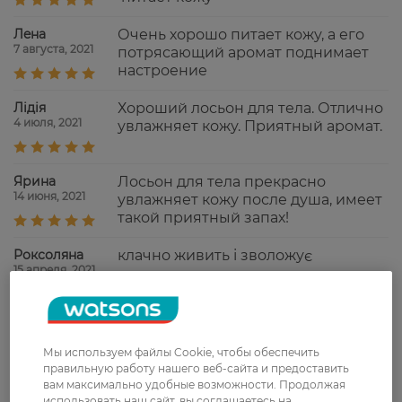
Лeна
Очень хорошо питает кожу, а его
7 августа, 2021
потрясающий аромат поднимает
настроение
Лідія
Хороший лосьон для тела. Отлично
4 июля, 2021
увлажняет кожу. Приятный аромат.
Ярина
Лосьон для тела прекрасно
14 июня, 2021
увлажняет кожу после душа, имеет
такой приятный запах!
Роксоляна
клачно живить і зволожує
15 апреля, 2021
Показати ще
Мы используем файлы Cookie, чтобы обеспечить
правильную работу нашего веб-сайта и предоставить
вам максимально удобные возможности. Продолжая
использовать наш сайт, вы соглашаетесь на