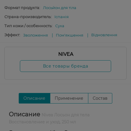
Формат продукта:
Лосьйон для тіла
Страна-производитель:
Іспанія
Тип кожи / особенность:
Суха
Эффект:
Відновлення
Зволоження
Пом'якшення
NIVEA
Все товары бренда
Описание
Применение
Состав
Описание
Nivea Лосьон для тела
Восстановление и уход, 250 мл