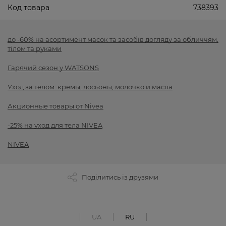
Код товара
738393
до -60% на асортимент масок та засобів догляду за обличчям,
тілом та руками
Гарячий сезон у WATSONS
Уход за телом: кремы, лосьоны, молочко и масла
Акционные товары от Nivea
-25% на уход для тела NIVEA
NIVEA
Поділитись із друзями
UA
RU