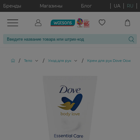
Бренды
Магазины
Блог
UA
RU
/
/
/
Тело
Уход для рук
Крем для рук Dove Основной