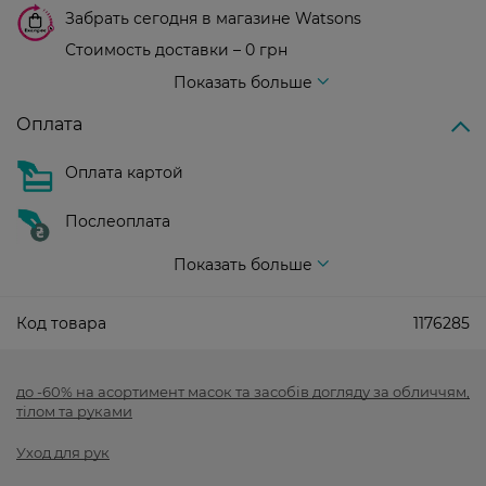
Забрать сегодня в магазине Watsons
Стоимость доставки – 0 грн
Стоимость доставки – 99 грн, бесплатная доставка от – 699 грн
Показать больше
Оплата
Оплата картой
Послеоплата
Показать больше
Код товара
1176285
до -60% на асортимент масок та засобів догляду за обличчям,
тілом та руками
Уход для рук