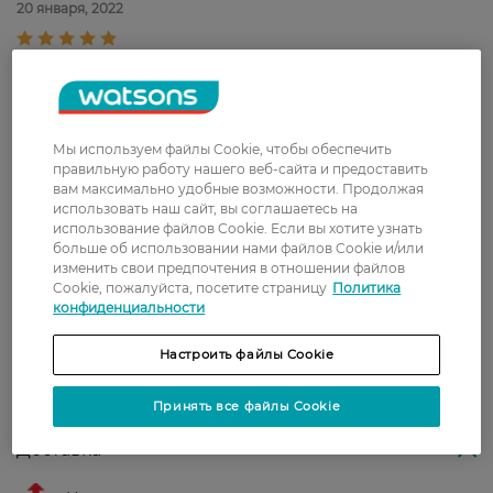
20 января, 2022
Ольга
Крем -супер. Отлично увлажняет
19 января, 2022
кожу рук. Не вызывает
раздражения.
Мы используем файлы Cookie, чтобы обеспечить
правильную работу нашего веб-сайта и предоставить
Юлія
Добре зволожує та живить шкіру!
вам максимально удобные возможности. Продолжая
16 декабря, 2021
Гарно впитується!
использовать наш сайт, вы соглашаетесь на
использование файлов Cookie. Если вы хотите узнать
больше об использовании нами файлов Cookie и/или
Христина
Хороший, класичний крем для рук,
изменить свои предпочтения в отношении файлов
1 декабря, 2021
живить добре.
Cookie, пожалуйста, посетите страницу
Политика
конфиденциальности
Настроить файлы Cookie
Показати ще
Принять все файлы Cookie
Доставка