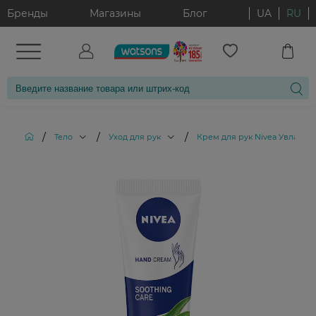
Бренды
Магазины
Блог
UA
RU
/
/
/
Тело
Уход для рук
Крем для рук Nivea Увлажнен