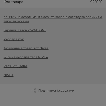
Код товара
922626
до -60% на асортимент масок та засобів догляду за обличчям,
тілом та руками
Гарячий сезон у WATSONS
Уход для рук
Акционные товары от Nivea
-25% на уход для тела NIVEA
РАСПРОДАЖА
NIVEA
Поділитись із друзями