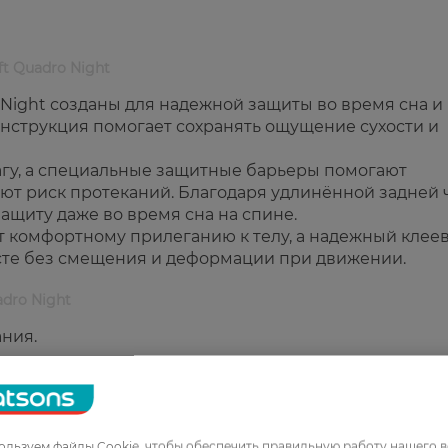
t Quadro Night
 Night созданы для надежной защиты во время сна и 
нструкция помогает сохранять ощущение сухости и
агу, а специальные защитные барьеры помогают
ют риск протеканий. Благодаря удлинённой задней 
щиту даже во время сна на спине.
 комфортному прилеганию к телу, а надежный клее
есте без смещения и деформации при движении.
adro Night
ния.
ниями.
влагу.
вратить протекания.
льной защиты во время сна.
льзуем файлы Cookie, чтобы обеспечить правильную работу нашего в