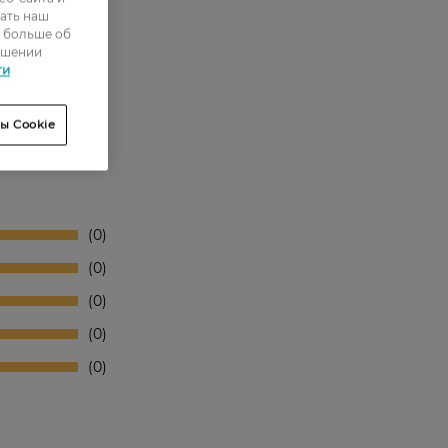
ать наш
ь больше об
ошении
ти
ы Cookie
0
0
0
0
0