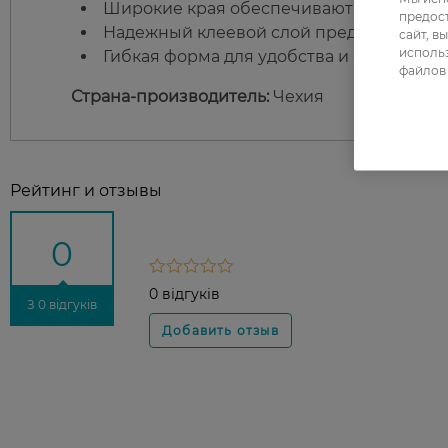
Широкие края обеспечивают комфортно
предос
Надежный клеевой слой предотвращает
сайт, в
использ
Гибкая форма для удобства и свободы д
файлов 
Страна-производитель:
Чехия
Рейтинг и отзывы
0
0 відгуків
З 0 відгуків