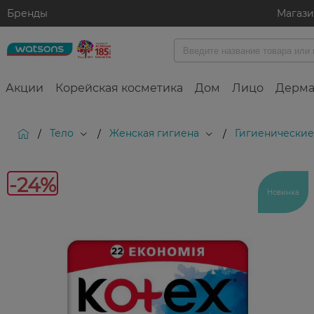
Бренды
Магаз
Акции
Корейская косметика
Дом
Лицо
Дерма
Тело
Женская гигиена
Гигиенические 
/
/
/
-
-24%
Новинка