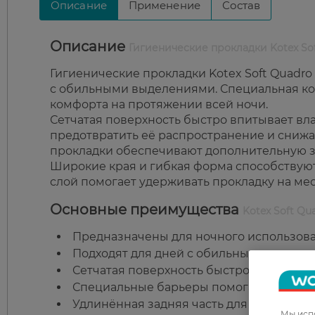
Описание
Применение
Состав
Описание
Гигиенические прокладки Kotex Sof
Гигиенические прокладки Kotex Soft Quadro
с обильными выделениями. Специальная ко
комфорта на протяжении всей ночи.
Сетчатая поверхность быстро впитывает вл
предотвратить её распространение и снижа
прокладки обеспечивают дополнительную за
Широкие края и гибкая форма способствуют
слой помогает удерживать прокладку на м
Основные преимущества
Kotex Soft Qu
Предназначены для ночного использова
Подходят для дней с обильными выделе
Сетчатая поверхность быстро впитывает 
Специальные барьеры помогают предот
Удлинённая задняя часть для дополните
Мы испо