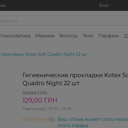
ины
Блог
токосметика
Макияж
Волосы
Тело
Парфюм
Д
прокладки Kotex Soft Quadro Night 22 шт
24%
-2
Гигиенические прокладки Kotex So
Новинк
Quadro Night 22 шт
169,99 ГРН
129,00 ГРН
Період акції:
27 07 - 23 08
0
Ваш отзыв может стать перв
этого товара