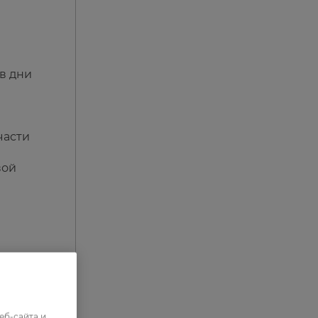
в дни
части
вой
еб-сайта и