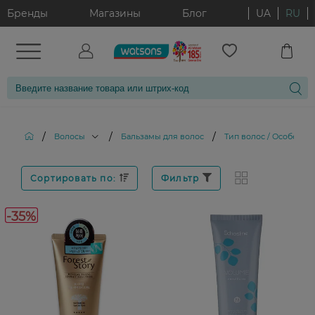
Бренды
Магазины
Блог
UA
RU
/
/
/
Волосы
Бальзамы для волос
Тип волос / Особеннос
Сортировать по:
Фильтр
-35%