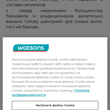
составе силиконов.
перед нанесением большинства
бальзамов и кондиционеров желательно
вымыть голову шампунем для тонких волос
того же бренда.
При правильном уходе ваши волосы станут
невероятно красивыми уже после нескольких
применений. Позаботьтесь о здоровье своих
волосков, купив для них специальные
Мы используем файлы Cookie, чтобы обеспечить
уходовые средства.
правильную работу нашего веб-сайта и предоставить
вам максимально удобные возможности. Продолжая
использовать наш сайт, вы соглашаетесь на
использование файлов Cookie. Если вы хотите узнать
больше об использовании нами файлов Cookie и/или
изменить свои предпочтения в отношении файлов
Cookie, пожалуйста, посетите страницу
Политика
конфиденциальности
Настроить файлы Cookie