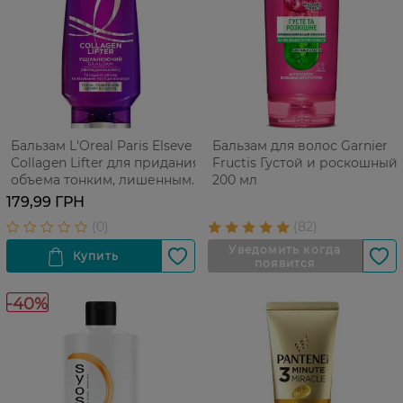
Бальзам L'Oreal Paris Elseve
Бальзам для волос Garnier
Collagen Lifter для придания
Fructis Густой и роскошный
объема тонким, лишенным
200 мл
объема волосам 200 мл
179,99 ГРН
-40%