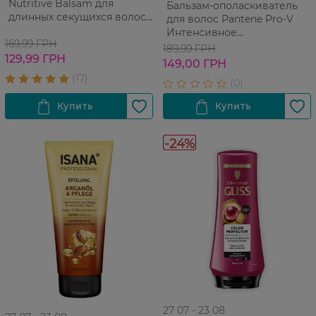
Nutritive Balsam для
Бальзам-ополаскиватель
длинных секущихся волос
для волос Pantene Pro-V
200 мл
Интенсивное
169,99 ГРН
восстановление 275 мл
189,99 ГРН
129,99 ГРН
149,00 ГРН
-24%
27 07 - 23 08