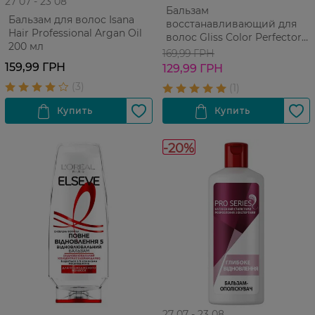
27 07 - 23 08
Бальзам
Бальзам для волос Isana
восстанавливающий для
Hair Professional Argan Oil
волос Gliss Color Perfector
200 мл
200 мл
169,99 ГРН
159,99 ГРН
129,99 ГРН
-20%
27 07 - 23 08