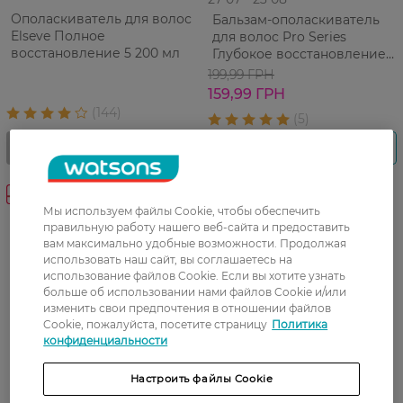
Ополаскиватель для волос
Бальзам-ополаскиватель
Elseve Полное
для волос Pro Series
восстановление 5 200 мл
Глубокое восстановление
500 мл
199,99 ГРН
159,99 ГРН
-40%
Мы используем файлы Cookie, чтобы обеспечить
правильную работу нашего веб-сайта и предоставить
вам максимально удобные возможности. Продолжая
использовать наш сайт, вы соглашаетесь на
использование файлов Cookie. Если вы хотите узнать
больше об использовании нами файлов Cookie и/или
изменить свои предпочтения в отношении файлов
Cookie, пожалуйста, посетите страницу
Политика
конфиденциальности
Настроить файлы Cookie