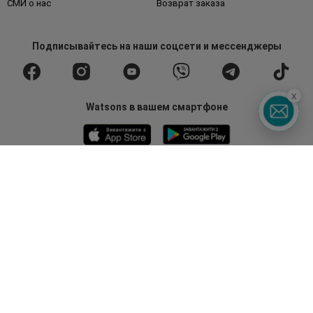
СМИ о нас
Возврат заказа
Подписывайтесь
на наши соцсети
и мессенджеры
x
Watsons в вашем смартфоне
Горячая линия
0 800 300 333
З 9:00 до 19:00
Без выходных