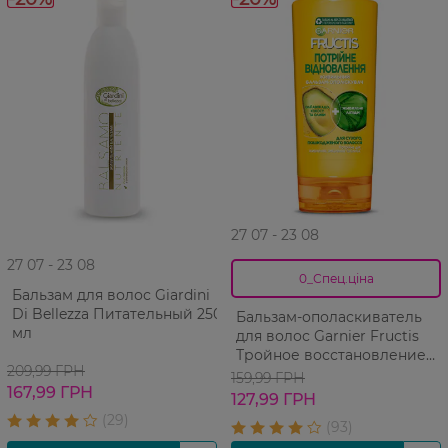
27 07 - 23 08
27 07 - 23 08
0_Спец.ціна
Бальзам для волос Giardini
Di Bellezza Питательный 250
Бальзам-ополаскиватель
мл
для волос Garnier Fructis
Тройное восстановление
209,99 ГРН
для сухих и поврежденных
159,99 ГРН
167,99 ГРН
волос 200 мл
127,99 ГРН