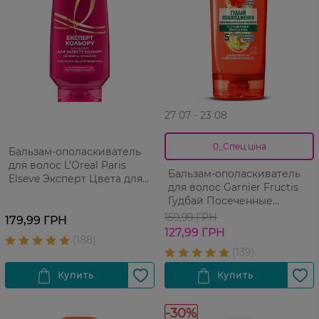
27 07 - 23 08
0_Спец.ціна
Бальзам-ополаскиватель
для волос L’Oreal Paris
Бальзам-ополаскиватель
Elseve Эксперт Цвета для
для волос Garnier Fructis
окрашенных или
Гудбай Посеченные
мелированных волос 200
Кончики 200 мл
159,99 ГРН
мл
179,99 ГРН
127,99 ГРН
-30%