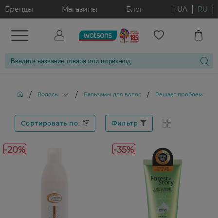
Бренды
Магазины
Блог
UA
RU
/
/
/
Волосы
Бальзамы для волос
Решает проблему: По
Сортировать по:
Фильтр
-20%
-35%