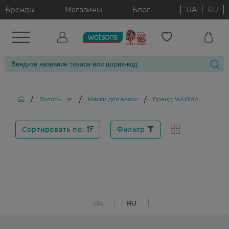
Бренды
Магазины
Блог
UA
RU
/
/
/
Волосы
Маски для волос
Бренд: MAXIMA
Сортировать по:
Фильтр
UA
RU