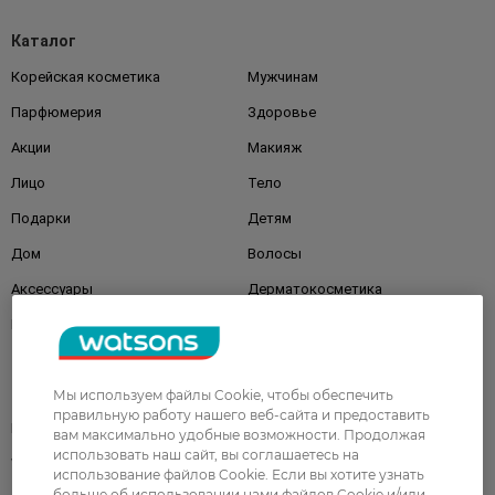
Каталог
Корейская косметика
Мужчинам
Парфюмерия
Здоровье
Акции
Макияж
Лицо
Тело
Подарки
Детям
Дом
Волосы
Аксессуары
Дерматокосметика
Бренды
Клиентам
Мы используем файлы Cookie, чтобы обеспечить
правильную работу нашего веб-сайта и предоставить
Правила и условия
Магазины
вам максимально удобные возможности. Продолжая
использовать наш сайт, вы соглашаетесь на
Watsons Club
Подарочные сертификаты
использование файлов Cookie. Если вы хотите узнать
больше об использовании нами файлов Cookie и/или