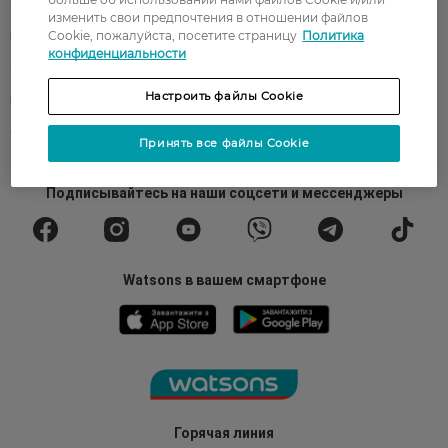
О Watsons
Карьера в Watsons
изменить свои предпочтения в отношении файлов
Cookie, пожалуйста, посетите страницу
Политика
Контакты
Блог
конфиденциальности
Оплата и доставка
FAQ
Настроить файлы Cookie
Политика конфиденциальности
Публичная оферта
СМИ о нас
Возврат заказа
Принять все файлы Cookie
Подписывайтесь
на наши соцсети
и мессенджеры
Watsons в вашем смартфоне
Горячая линия