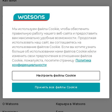
Каталог
Корейская косметика
Мужчинам
Парфюмерия
Здоровье
Акции
Макияж
Мы используем файлы Cookie, чтобы обеспечить
Лицо
Тело
правильную работу нашего веб-сайта и предоставить
вам максимально удобные возможности. Продолжая
Подарки
Детям
использовать наш сайт, вы соглашаетесь на
использование файлов Cookie. Если вы хотите узнать
Дом
Волосы
больше об использовании нами файлов Cookie и/или
изменить свои предпочтения в отношении файлов
Аксессуары
Дерматокосметика
Cookie, пожалуйста, посетите страницу
Политика
Бренды
конфиденциальности
Настроить файлы Cookie
Клиентам
Принять все файлы Cookie
Правила и условия
Магазины
Watsons Club
Подарочные сертификаты
О Watsons
Карьера в Watsons
Контакты
Блог