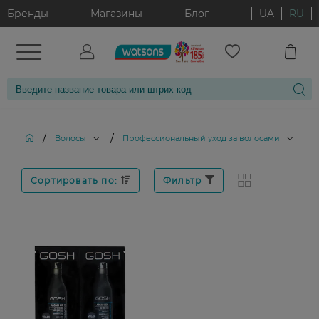
Бренды
Магазины
Блог
UA
RU
/
/
/
Волосы
Профессиональный уход за волосами
Сортировать по:
Фильтр