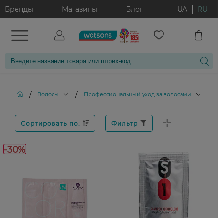
Бренды
Магазины
Блог
UA
RU
/
/
/
Волосы
Профессиональный уход за волосами
Сортировать по:
Фильтр
-30%