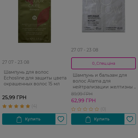
27 07 - 23 08
27 07 - 23 08
0_Спец.ціна
Шампунь для волос
Шампунь и бальзам для
Echosline для защиты цвета
волос Alama для
окрашенных волос 15 мл
нейтрализации желтизны 1
шт
89,99 ГРН
25,99 ГРН
62,99 ГРН