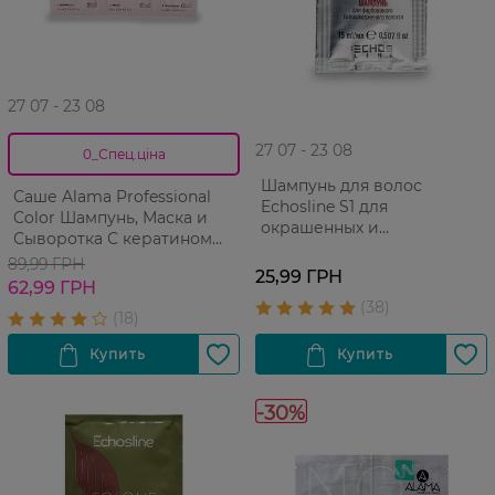
27 07 - 23 08
27 07 - 23 08
0_Спец.ціна
Шампунь для волос
Саше Alama Professional
Echosline S1 для
Color Шампунь, Маска и
окрашенных и
Сыворотка С кератином
поврежденных волос 15 мл
Для окрашенных волос 26
89,99 ГРН
25,99 ГРН
мл
62,99 ГРН
-30%