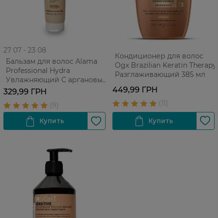
27 07 - 23 08
Кондиционер для волос
Бальзам для волос Alama
Ogx Brazilian Keratin Therapy
Professional Hydra
Разглаживающий 385 мл
Увлажняющий С аргановым
маслом Для сухих волос 300
449,99 ГРН
329,99 ГРН
мл