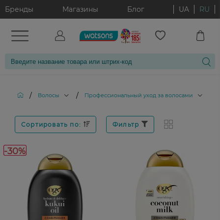
Бренды
Магазины
Блог
UA
RU
/
/
/
Волосы
Профессиональный уход за волосами
Сортировать по:
Фильтр
-30%