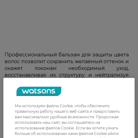
Профессиональный бальзам для защиты цвета
волос позволит сохранить желаемый оттенок и
окажет локонам необходимый уход,
восстанавливая их структуру и нейтрализуя
повреждения. Благодаря применению таких
средств ваши пряди будут яркими,
ухоженными и увлажненными.
Мы используем файлы Cookie, чтобы обеспечить
правильную работу нашего веб-сайта и предоставить
вам максимально удобные возможности. Продолжая
использовать наш сайт, вы соглашаетесь на
использование файлов Cookie. Если вы хотите узнать
больше об использовании нами файлов Cookie и/или