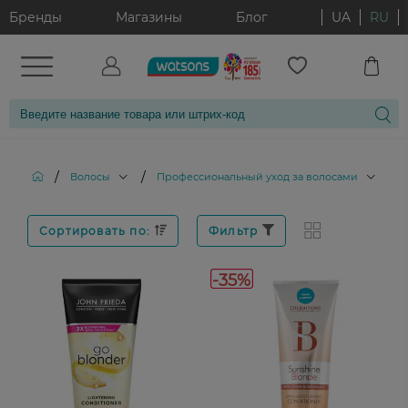
Бренды
Магазины
Блог
UA
RU
/
/
/
Волосы
Профессиональный уход за волосами
Сортировать по:
Фильтр
-35%