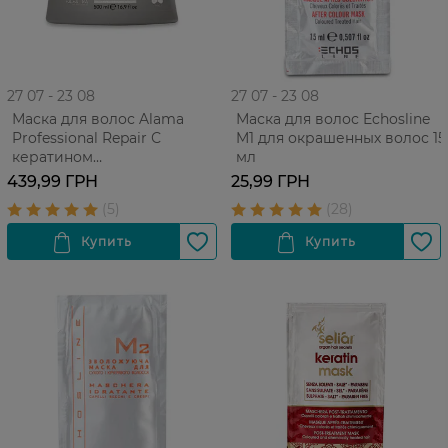
27 07 - 23 08
27 07 - 23 08
Маска для волос Alama
Маска для волос Echosline
Professional Repair С
M1 для окрашенных волос 15
кератином
мл
Восстанавливающая Для
439,99 ГРН
25,99 ГРН
поврежденных волос 500
мл