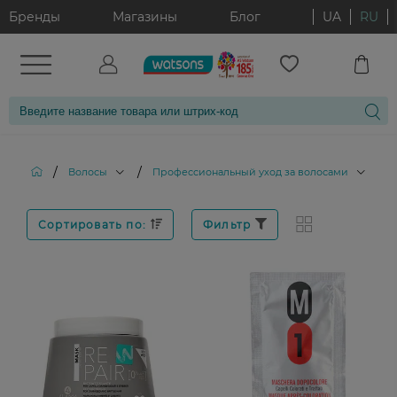
Бренды
Магазины
Блог
UA
RU
/
/
/
Волосы
Профессиональный уход за волосами
Сортировать по:
Фильтр